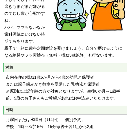
磨きもまだまだ嫌がる
のでむし歯が心配です
ね。
パパ、ママもなかなか
歯科医院にいけない時
期でもあります。
親子で一緒に歯科定期健診を受けましょう。自分で磨けるように
なる練習やフッ素塗布（無料・概ね3歳以降）も行ないます。
対象
市内在住の概ね1歳6か月から4歳の幼児と保護者
または親子歯みがき教室を受講した乳幼児と保護者
※原則は上記年齢の方が対象となりますが、生後6か月～1歳半
前、5歳のお子さんもご希望があればお申込みいただけます。
日時
月曜日または水曜日（月4回）、個別予約。
午後：1時～3時15分 15分毎親子各1組から2組