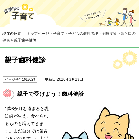
現在の位置：
トップページ
>
子育て
>
子どもの健康管理・予防接種
>
歯と口の
健康
> 親子歯科健診
親子歯科健診
更新日 2026年3月23日
ページ番号1012029
親子で受けよう！歯科健診
1歳6か月を過ぎると乳
臼歯が生え、食べられ
るものも増えてきま
す。まだ自分では歯み
がきができず、仕上げ