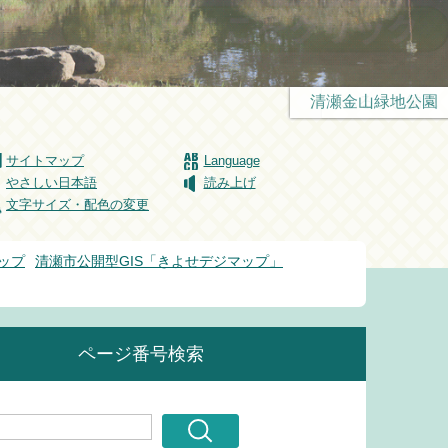
清瀬金山緑地公園
サイトマップ
Language
やさしい日本語
読み上げ
文字サイズ・配色の変更
ップ
清瀬市公開型GIS「きよせデジマップ」
ページ番号検索