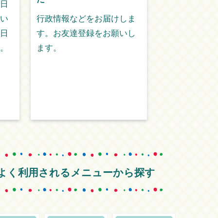
日
ド ブンガく
い
行政情報などをお届けしま
公開中
日
す。お友達登録をお願いし
清瀬で療養し
。
ます。
を舞台とした
ご紹介してい
よく利用されるメニューから探す