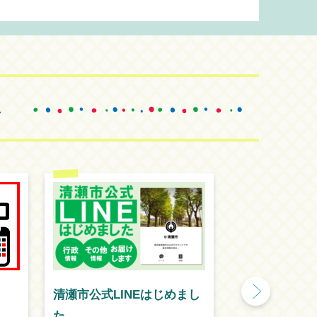
ス
清瀬市公式LINEはじめまし
きよせ結核療
た