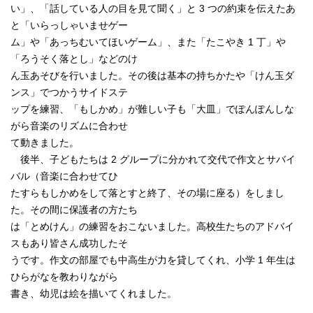
い」、「話している人の目を見て聞く」と 3 つの約束を伝えたあ
と「いらっしゃいませゲー
ム」や「あっちむいてほいゲーム」、また「たこやき 1 丁」や
「ろうそく落とし」などのけ
ん玉あそびを行いました。その後は基本の持ちかたや「けん玉ダ
ンス」でつかうサイドステ
ップを練習、「もしかめ」が難しい子も「大皿」でぽんぽんしな
がら音楽のリズムに合わせ
て動きました。
後半、子どもたちは 2 グループに分かれて交代で作文とサバイ
バル（音楽に合わせてひ
たすらもしかめをして落とすと終了、その場に座る）をしまし
た。その間に保護者の方たち
は「とめけん」の練習をおこないました。高校生たちのアドバイ
スもあり皆さん成功したそ
うです。作文の部屋でも中高生が力を貸してくれ、小学 1 年生は
ひらがなを教わりながら
書き、幼児は絵を描いてくれました。