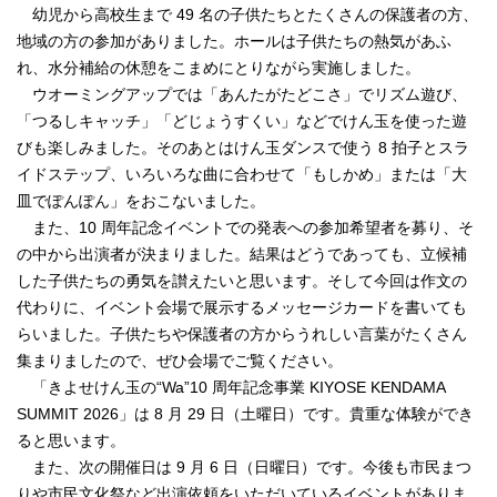
幼児から高校生まで 49 名の子供たちとたくさんの保護者の方、
地域の方の参加がありました。ホールは子供たちの熱気があふ
れ、水分補給の休憩をこまめにとりながら実施しました。
ウオーミングアップでは「あんたがたどこさ」でリズム遊び、
「つるしキャッチ」「どじょうすくい」などでけん玉を使った遊
びも楽しみました。そのあとはけん玉ダンスで使う 8 拍子とスラ
イドステップ、いろいろな曲に合わせて「もしかめ」または「大
皿でぽんぽん」をおこないました。
また、10 周年記念イベントでの発表への参加希望者を募り、そ
の中から出演者が決まりました。結果はどうであっても、立候補
した子供たちの勇気を讃えたいと思います。そして今回は作文の
代わりに、イベント会場で展示するメッセージカードを書いても
らいました。子供たちや保護者の方からうれしい言葉がたくさん
集まりましたので、ぜひ会場でご覧ください。
「きよせけん玉の“Wa”10 周年記念事業 KIYOSE KENDAMA
SUMMIT 2026」は 8 月 29 日（土曜日）です。貴重な体験ができ
ると思います。
また、次の開催日は 9 月 6 日（日曜日）です。今後も市民まつ
りや市民文化祭など出演依頼をいただいているイベントがありま