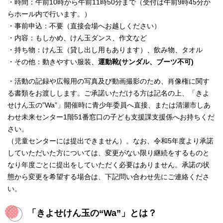
・時間：午前10時から午前11時50分まで（受付は午前9時45分か
らホール内で行います。）
・事前申込：不要（直接会場へお越しください）
・内容：もしかめ、けん玉ダンス、作文など
・持ち物：けん玉（貸し出し用もあります）、飲み物、タオル
・その他：動きやすい服装、
運動靴(サンダル、ブーツ不可)
・活動の記録や広報用の写真及び動画撮影のため、肖像権に関す
る書類をお渡しします。ご承諾いただける方は記名の上、「きよ
せけん玉の”Wa”」開催時に青少年委員へ直接、または清瀬市しあ
わせ未来センター1階51番窓口の子ども支援課支援係へお持ちくだ
さい。
（児童センターには提出できません）。なお、令和5年度より承諾
していただいた方については、変更がない限り継続をするものと
なり年度ごとに提出をしていただく必要はありません。承諾の状
態から変更を希望する場合は、下記問い合わせ先にご連絡くださ
い。
「きよせけん玉の“Wa”」とは？