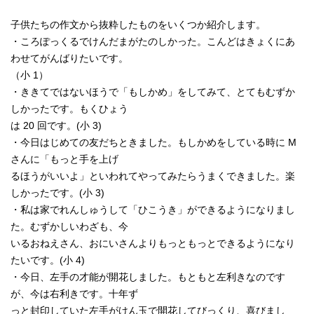
子供たちの作文から抜粋したものをいくつか紹介します。
・ころぽっくるでけんだまがたのしかった。こんどはきょくにあ
わせてがんばりたいです。
（小 1）
・ききてではないほうで「もしかめ」をしてみて、とてもむずか
しかったです。もくひょう
は 20 回です。(小 3)
・今日はじめての友だちときました。もしかめをしている時に M
さんに「もっと手を上げ
るほうがいいよ」といわれてやってみたらうまくできました。楽
しかったです。(小 3)
・私は家でれんしゅうして「ひこうき」ができるようになりまし
た。むずかしいわざも、今
いるおねえさん、おにいさんよりもっともっとできるようになり
たいです。(小 4)
・今日、左手の才能が開花しました。もともと左利きなのです
が、今は右利きです。十年ず
っと封印していた左手がけん玉で開花してびっくり、喜びまし