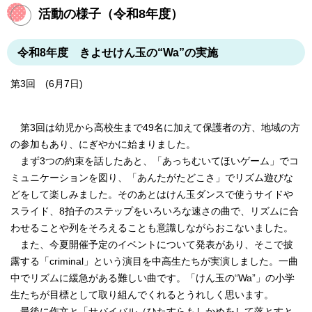
活動の様子（令和8年度）
令和8年度 きよせけん玉の“Wa”の実施
第3回 (6月7日)
第3回は幼児から高校生まで49名に加えて保護者の方、地域の方
の参加もあり、にぎやかに始まりました。
まず3つの約束を話したあと、「あっちむいてほいゲーム」でコ
ミュニケーションを図り、「あんたがたどこさ」でリズム遊びな
どをして楽しみました。そのあとはけん玉ダンスで使うサイドや
スライド、8拍子のステップをいろいろな速さの曲で、リズムに合
わせることや列をそろえることも意識しながらおこないました。
また、今夏開催予定のイベントについて発表があり、そこで披
露する「criminal」という演目を中高生たちが実演しました。一曲
中でリズムに緩急がある難しい曲です。「けん玉の“Wa”」の小学
生たちが目標として取り組んでくれるとうれしく思います。
最後に作文と「サバイバル（ひたすらもしかめをして落とすと