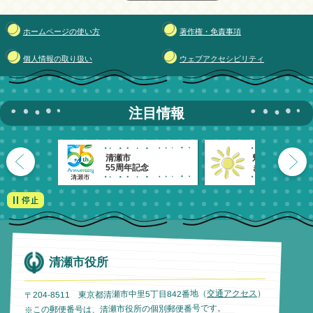
ホームページの使い方
著作権・免責事項
個人情報の取り扱い
ウェブアクセシビリティ
注目情報
清瀬市
魅力発信！
55周年記念
きよせのーと。
清瀬市役所
）
交通アクセス
〒204-8511 東京都清瀬市中里5丁目842番地（
※この郵便番号は、清瀬市役所の個別郵便番号です。