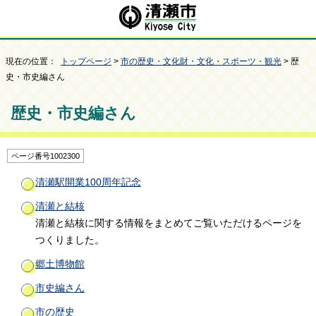
現在の位置：
トップページ
>
市の歴史・文化財・文化・スポーツ・観光
> 歴
史・市史編さん
歴史・市史編さん
ページ番号1002300
清瀬駅開業100周年記念
清瀬と結核
清瀬と結核に関する情報をまとめてご覧いただけるページを
つくりました。
郷土博物館
市史編さん
市の歴史