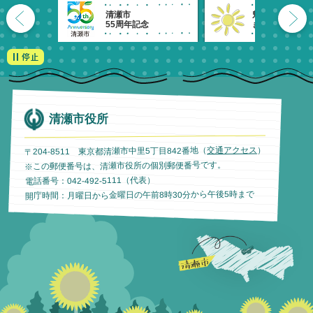
清瀬市
魅力発信！
55周年記念
きよせのーと。
清瀬市役所
）
交通アクセス
〒204-8511 東京都清瀬市中里5丁目842番地（
※この郵便番号は、清瀬市役所の個別郵便番号です。
電話番号：042-492-5111（代表）
開庁時間：月曜日から金曜日の午前8時30分から午後5時まで