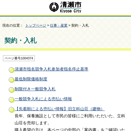
現在の位置：
トップページ
>
仕事・産業
> 契約・入札
契約・入札
ページ番号1004374
清瀬市指名競争入札参加者指名停止基準
最低制限価格制度
制限付き一般競争入札
一般競争入札による売払い情報
【先着順による売払い情報】旧立科山荘（建物）
長年、保養施設として市民の皆様にご利用いただいた、立科
山荘を売却します。
購入希望の方は、本ページの中部の「案内書」をご確認いた