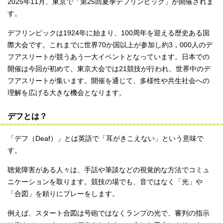
2025年11月、東京で「第25回夏季デフリンピック」が開催されま
す。
デフリンピックは1924年に始まり、100周年を迎える歴史ある国
際大会です。これまでに世界70か国以上が参加し約3，000人のデ
フアスリートが競うあう一大イベントとなっています。日本での
開催は今回が初めて。東京大会では21競技が行われ、世界中のデ
フアスリートが集います。開催を通じて、多様性や共生社会への
理解を広げる大きな機会となります。
デフとは？
「デフ（Deaf）」とは英語で「耳がきこえない」という意味で
す。
聴覚障害がある人々は、手話や筆談などの視覚的な方法でコミュ
ニケーションを取ります。競技の場でも、音ではなく「光」や
「合図」を頼りにプレーをします。
例えば、スタート合図は号砲ではなくランプの光で、審判の指示