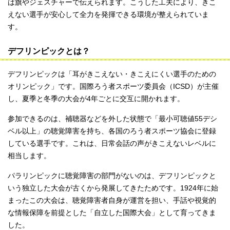
は旗やジェスチャーで伝えられます。こうした工夫により、きこ
えない選手が安心して全力を発揮できる環境が整えられていま
す。
デフリンピックとは？
デフリンピックは「耳がきこえない・きこえにくい選手のための
オリンピック」です。国際ろう者スポーツ委員会（ICSD）が主催
し、夏季と冬季の大会が4年ごとに交互に開かれます。
参加できるのは、補聴器などを外した状態で「最小可聴値55デシ
ベル以上」の聴覚障害を持ち、各国のろう者スポーツ協会に登録
している選手です。これは、日常会話の声がきこえないレベルに
相当します。
パラリンピックに聴覚障害の部門がないのは、デフリンピックと
いう独立した大会が古くから発展してきたためです。1924年に始
まったこの大会は、聴覚障害者自身が運営を担い、手話や視覚的
な情報保障を前提とした「自立した国際大会」として育ってきま
した。