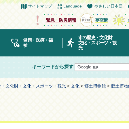
サイトマップ
Language
やさしい日本語
緊急・防災情報
夢空間
市の歴史・文化財
健康・医療・福
文化・スポーツ・観
祉
光
キーワードから探す
史・文化財・文化・スポーツ・観光
>
文化
>
郷土博物館
>
郷土博物