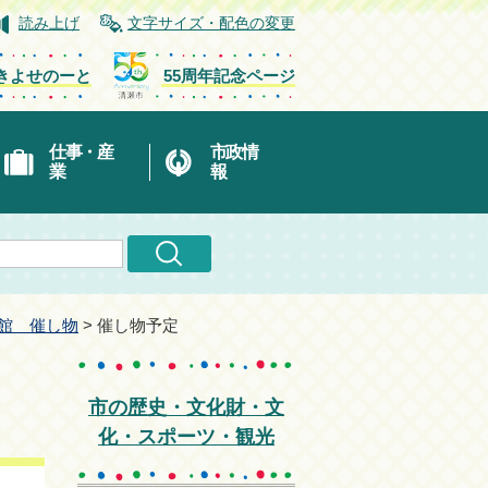
読み上げ
文字サイズ・配色の変更
きよせのーと
55周年記念ページ
仕事・産
市政情
業
報
館 催し物
> 催し物予定
市の歴史・文化財・文
化・スポーツ・観光