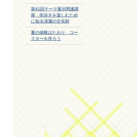
第41回テーマ展示関連講
座 街歩きを楽しむため
に知る清瀬の文化財
夏の体験はたおり コー
スターを作ろう