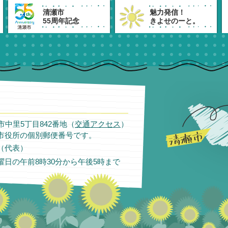
清瀬市
魅力発信！
55周年記念
きよせのーと。
瀬市中里5丁目842番地（
交通アクセス
）
市役所の個別郵便番号です。
11（代表）
日の午前8時30分から午後5時まで