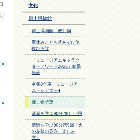
日
文化
郷土博物館
郷土博物館 催し物
夏休みこども昔あそび体
験ひろば
「ミュージアムキャラク
ターアワード2025」結果
発表
令和8年度 ミュージア
ム・シアター4
催し物予定
清瀬を学ぶ90分 第1・2回
清瀬を学ぶ90分第5回「火
の花祭の見方、楽しみ
方」