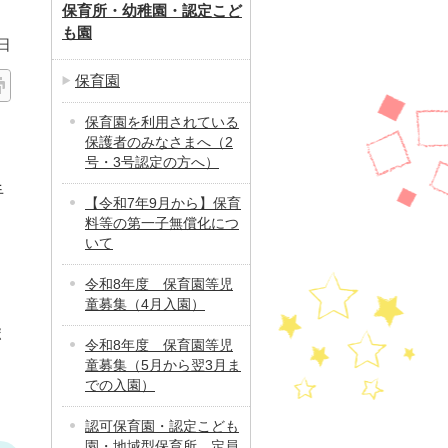
保育所・幼稚園・認定こど
も園
日
保育園
保育園を利用されている
保護者のみなさまへ（2
号・3号認定の方へ）
手
【令和7年9月から】保育
料等の第一子無償化につ
いて
令和8年度 保育園等児
童募集（4月入園）
ポ
令和8年度 保育園等児
童募集（5月から翌3月ま
での入園）
認可保育園・認定こども
園・地域型保育所 定員