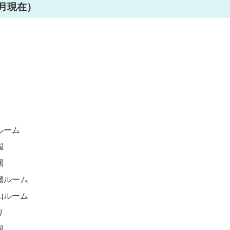
4月現在）
ルーム
園
園
瀬ルーム
山ルーム
り
園