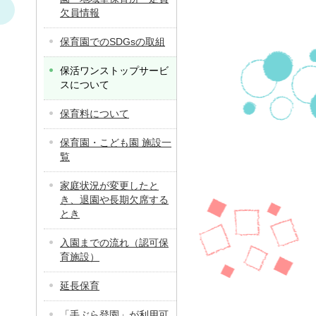
欠員情報
保育園でのSDGsの取組
保活ワンストップサービ
スについて
保育料について
保育園・こども園 施設一
覧
家庭状況が変更したと
き、退園や長期欠席する
とき
入園までの流れ（認可保
育施設）
延長保育
「手ぶら登園」が利用可