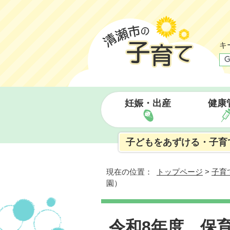
キ
妊娠・出産
健康
子どもをあずける・子育
現在の位置：
トップページ
>
子育
園）
令和8年度 保