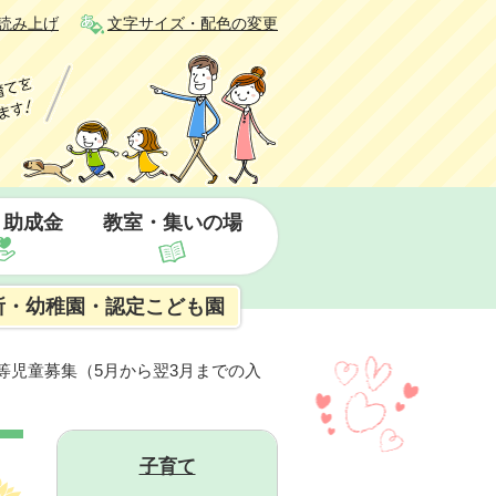
読み上げ
文字サイズ・配色の変更
・助成金
教室・集いの場
所・幼稚園・認定こども園
園等児童募集（5月から翌3月までの入
子育て