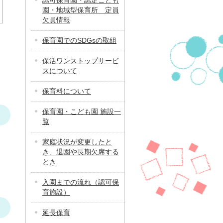
認可保育園・認定こども
園・地域型保育所 定員
欠員情報
保育園でのSDGsの取組
保活ワンストップサービ
スについて
保育料について
保育園・こども園 施設一
覧
家庭状況が変更したと
き、退園や長期欠席する
とき
入園までの流れ（認可保
育施設）
延長保育