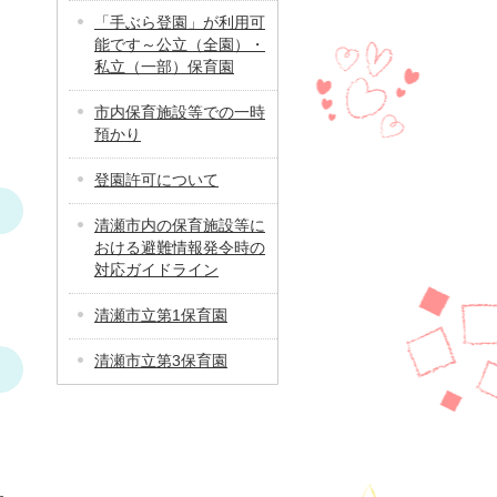
「手ぶら登園」が利用可
能です～公立（全園）・
私立（一部）保育園
市内保育施設等での一時
預かり
登園許可について
清瀬市内の保育施設等に
おける避難情報発令時の
対応ガイドライン
清瀬市立第1保育園
清瀬市立第3保育園