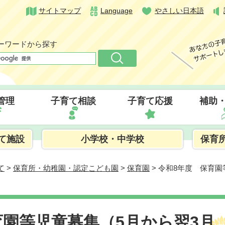
サイトマップ
Language
やさしい日本語
ーワードから探す
管理
子育て相談
子育て応援
補助
て施設
小学校・中学校
保育
て
>
保育所・幼稚園・認定こども園
>
保育園
> 令和8年度 保育
育園等児童募集（5月から翌3月