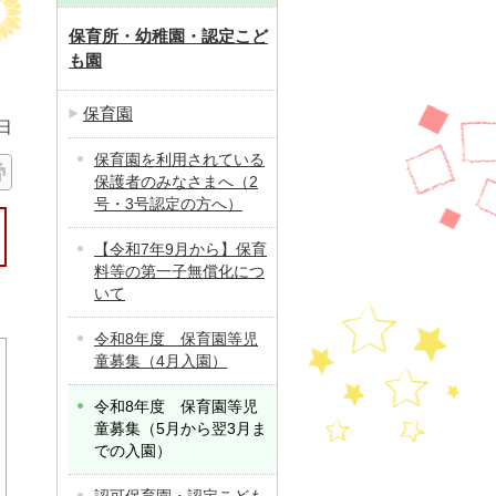
保育所・幼稚園・認定こど
も園
保育園
日
保育園を利用されている
保護者のみなさまへ（2
号・3号認定の方へ）
【令和7年9月から】保育
料等の第一子無償化につ
いて
令和8年度 保育園等児
童募集（4月入園）
令和8年度 保育園等児
童募集（5月から翌3月ま
での入園）