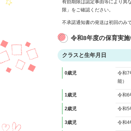
有効期限は認定事由等により異
限」をご確認ください。
不承諾通知書の発送は初回のみ
令和8年度の保育実
クラスと生年月日
0歳児
令和7
能）
1歳児
令和6
2歳児
令和5
3歳児
令和4