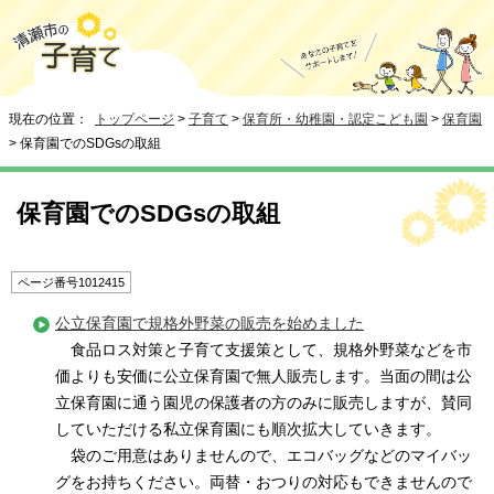
現在の位置：
トップページ
>
子育て
>
保育所・幼稚園・認定こども園
>
保育園
> 保育園でのSDGsの取組
保育園でのSDGsの取組
ページ番号1012415
公立保育園で規格外野菜の販売を始めました
食品ロス対策と子育て支援策として、規格外野菜などを市
価よりも安価に公立保育園で無人販売します。当面の間は公
立保育園に通う園児の保護者の方のみに販売しますが、賛同
していただける私立保育園にも順次拡大していきます。
袋のご用意はありませんので、エコバッグなどのマイバッ
グをお持ちください。両替・おつりの対応もできませんので