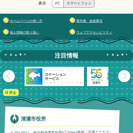
表示
PC
スマートフォン
ホームページの使い方
著作権・免責事項
個人情報の取り扱い
ウェブアクセシビリティ
注目情報
ロケーション
清瀬市
サービス
55周年記念
清瀬市役所
）
交通アクセス
〒204-8511 東京都清瀬市中里5丁目842番地（