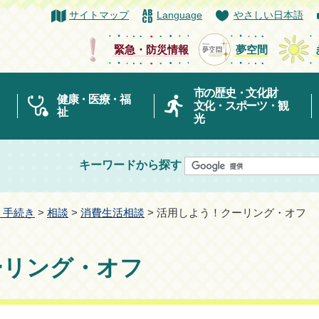
サイトマップ
Language
やさしい日本語
緊急・防災情報
夢空間
市の歴史・文化財
健康・医療・福
文化・スポーツ・観
祉
光
キーワードから探す
・手続き
>
相談
>
消費生活相談
> 活用しよう！クーリング・オフ
ーリング・オフ