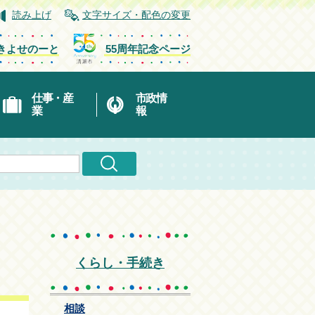
読み上げ
文字サイズ・配色の変更
きよせのーと
55周年記念ページ
仕事・産
市政情
業
報
くらし・手続き
相談