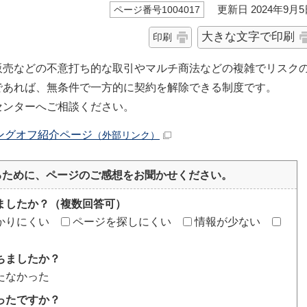
更新日 2024年9月5
ページ番号1004017
大きな文字で印刷
印刷
販売などの不意打ち的な取引やマルチ商法などの複雑でリスク
であれば、無条件で一方的に契約を解除できる制度です。
センターへご相談ください。
ングオフ紹介ページ
（外部リンク）
るために、ページのご感想をお聞かせください。
ましたか？（複数回答可）
かりにくい
ページを探しにくい
情報が少ない
ちましたか？
たなかった
ったですか？