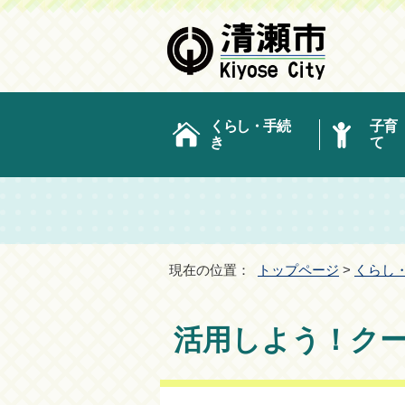
くらし・手続
子育
き
て
現在の位置：
トップページ
>
くらし
活用しよう！ク