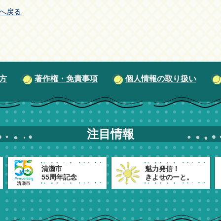
へ戻る
方
著作権・免責事項
個人情報の取り扱い
注目情報
清瀬市
魅力発信！
55周年記念
きよせのーと。