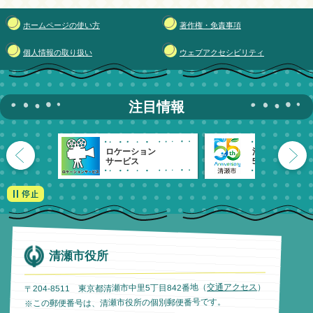
ホームページの使い方
著作権・免責事項
個人情報の取り扱い
ウェブアクセシビリティ
注目情報
ロケーション
清瀬市
サービス
55周年記念
清瀬市役所
）
交通アクセス
〒204-8511 東京都清瀬市中里5丁目842番地（
※この郵便番号は、清瀬市役所の個別郵便番号です。