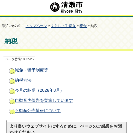
現在の位置：
トップページ
>
くらし・手続き
>
税金
> 納税
納税
ページ番号1003525
減免・猶予制度等
納税方法
今月の納期（2026年8月）
自動音声催告を実施しています
不動産公売情報について
より良いウェブサイトにするために、ページのご感想をお聞
かせください。