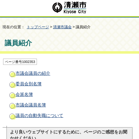
現在の位置：
トップページ
>
清瀬市議会
> 議員紹介
議員紹介
ページ番号1002353
市議会議員の紹介
委員会別名簿
会派名簿
市議会議員名簿
議員の自動失職について
より良いウェブサイトにするために、ページのご感想をお聞
かせください。