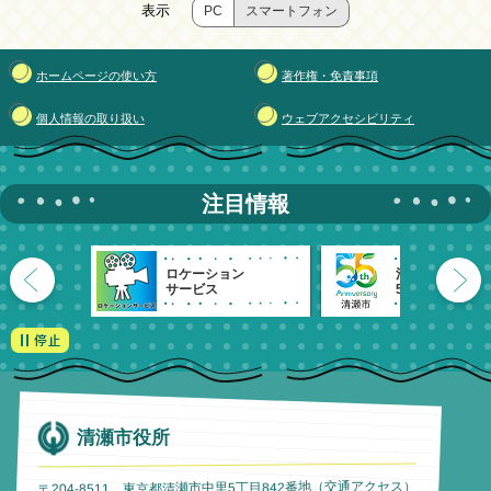
表示
PC
スマートフォン
ホームページの使い方
著作権・免責事項
個人情報の取り扱い
ウェブアクセシビリティ
注目情報
ロケーション
清瀬市
サービス
55周年記念
清瀬市役所
）
交通アクセス
〒204-8511 東京都清瀬市中里5丁目842番地（