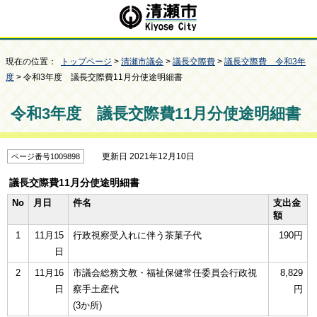
現在の位置：
トップページ
>
清瀬市議会
>
議長交際費
>
議長交際費 令和3年
度
> 令和3年度 議長交際費11月分使途明細書
令和3年度 議長交際費11月分使途明細書
更新日 2021年12月10日
ページ番号1009898
議長交際費11月分使途明細書
No
月日
件名
支出金
額
1
11月15
行政視察受入れに伴う茶菓子代
190円
日
2
11月16
市議会総務文教・福祉保健常任委員会行政視
8,829
日
察手土産代
円
(3か所)