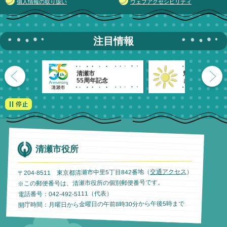
個人情報の取り扱い
ウェブアクセシビリティ
注目情報
清瀬市
魅力発信！
55周年記念
きよせのーと。
清瀬市役所
）
交通アクセス
〒204-8511 東京都清瀬市中里5丁目842番地（
※この郵便番号は、清瀬市役所の個別郵便番号です。
電話番号：042-492-5111（代表）
開庁時間：月曜日から金曜日の午前8時30分から午後5時まで