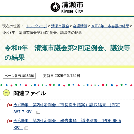
現在の位置：
トップページ
>
清瀬市議会
>
会議情報
>
令和8年 本会議の結果
>
令和8年 清瀬市議会第2回定例会、議決等の結果
令和8年 清瀬市議会第2回定例会、議決等
の結果
更新日 2026年6月25日
ページ番号1016286
関連ファイル
令和8年 第2回定例会（市長提出議案）議決結果 （PDF
387.7 KB）
令和8年 第2回定例会 報告事項 議決結果 （PDF 95.5
KB）