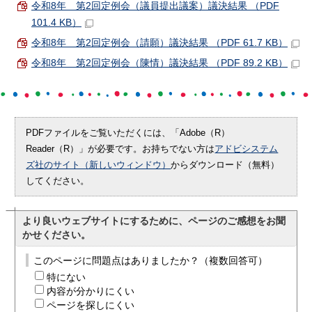
令和8年 第2回定例会（議員提出議案）議決結果 （PDF
101.4 KB）
令和8年 第2回定例会（請願）議決結果 （PDF 61.7 KB）
令和8年 第2回定例会（陳情）議決結果 （PDF 89.2 KB）
PDFファイルをご覧いただくには、「Adobe（R）
Reader（R）」が必要です。お持ちでない方は
アドビシステム
ズ社のサイト（新しいウィンドウ）
からダウンロード（無料）
してください。
より良いウェブサイトにするために、ページのご感想をお聞
かせください。
このページに問題点はありましたか？（複数回答可）
特にない
内容が分かりにくい
ページを探しにくい