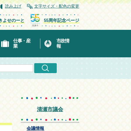
読み上げ
文字サイズ・配色の変更
きよせのーと
55周年記念ページ
仕事・産
市政情
業
報
清瀬市議会
会議情報