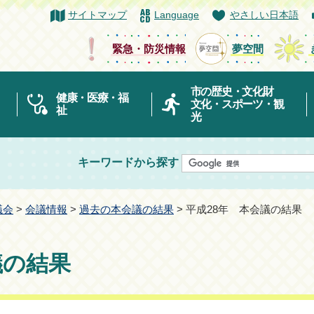
サイトマップ
Language
やさしい日本語
緊急・防災情報
夢空間
市の歴史・文化財
健康・医療・福
文化・スポーツ・観
祉
光
キーワードから探す
議会
>
会議情報
>
過去の本会議の結果
> 平成28年 本会議の結果
議の結果