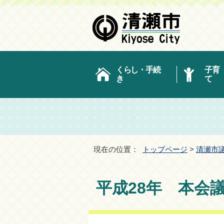
くらし・手続
子育
き
て
現在の位置：
トップページ
>
清瀬市
平成28年 本会