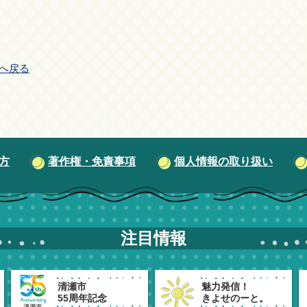
へ戻る
方
著作権・免責事項
個人情報の取り扱い
注目情報
清瀬市
魅力発信！
55周年記念
きよせのーと。