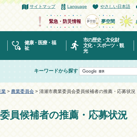
サイトマップ
Language
やさしい日本語
緊急・防災情報
夢空間
市の歴史・文化財
健康・医療・福
文化・スポーツ・観
祉
光
キーワードから探す
産業
>
農業委員会
> 清瀬市農業委員会委員候補者の推薦・応募状況
会委員候補者の推薦・応募状況