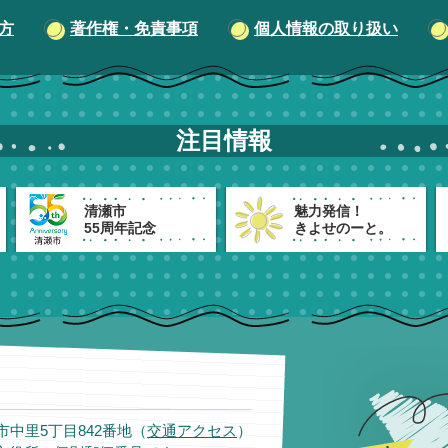
方
著作権・免責事項
個人情報の取り扱い
注目情報
清瀬市
魅力発信！
55周年記念
きよせのーと。
瀬市中里5丁目842番地（
交通アクセス
）