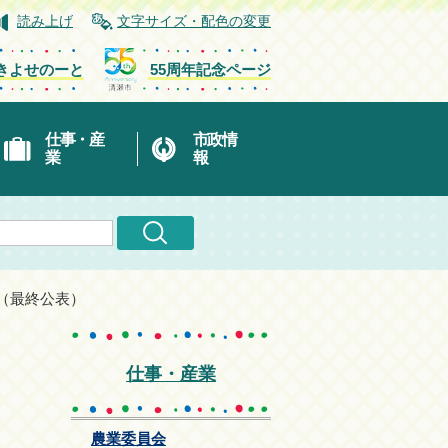
読み上げ
文字サイズ・配色の変更
きよせのーと
55周年記念ページ
仕事・産
市政情
業
報
（最終公表）
仕事・産業
農業委員会