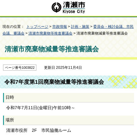
現在の位置：
トップページ
>
市政情報
>
計画・施策
>
委員会・検討会議、市民
会議、審議会
>
清瀬市廃棄物等推進審議会
> 清瀬市廃棄物減量等推進審議会
清瀬市廃棄物減量等推進審議会
更新日 2025年11月4日
ページ番号1003822
令和7年度第1回廃棄物減量等推進審議会
日時
令和7年7月11日(金曜日)午前10時～
場所
清瀬市役所 2F 市民協働ルーム