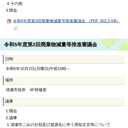
4.その他
3.閉会
令和5年度第3回廃棄物減量等推進審議会 （PDF 302.0 KB）
令和5年度第2回廃棄物減量等推進審議会
日時
令和5年10月2日(月曜日)午前10時～
場所
清瀬市役所 4F研修室
議事
1.開会
2.議事
1.清瀬市ごみの分別及び資源化に伴う周知文言等について