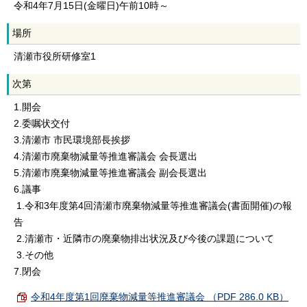
令和4年7月15日(金曜日)午前10時～
場所
清瀬市役所研修室1
次第
1.開会
2.委嘱状交付
3.清瀬市 市民環境部長挨拶
4.清瀬市廃棄物減量等推進審議会 会長選出
5.清瀬市廃棄物減量等推進審議会 副会長選出
6.議事
1.令和3年度第4回清瀬市廃棄物減量等推進審議会(書面開催)の報
告
2.清瀬市・近隣市の廃棄物排出状況及び今後の課題について
3.その他
7.閉会
令和4年度第1回廃棄物減量等推進審議会 （PDF 286.0 KB）