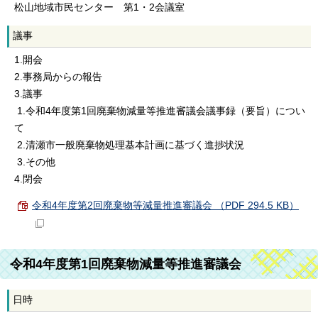
松山地域市民センター 第1・2会議室
議事
1.開会
2.事務局からの報告
3.議事
1.令和4年度第1回廃棄物減量等推進審議会議事録（要旨）につい
て
2.清瀬市一般廃棄物処理基本計画に基づく進捗状況
3.その他
4.閉会
令和4年度第2回廃棄物等減量推進審議会 （PDF 294.5 KB）
令和4年度第1回廃棄物減量等推進審議会
日時