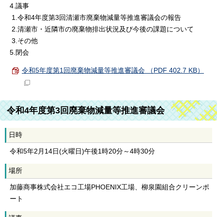
4.議事
1.令和4年度第3回清瀬市廃棄物減量等推進審議会の報告
2.清瀬市・近隣市の廃棄物排出状況及び今後の課題について
3.その他
5.閉会
令和5年度第1回廃棄物減量等推進審議会 （PDF 402.7 KB）
令和4年度第3回廃棄物減量等推進審議会
日時
令和5年2月14日(火曜日)午後1時20分～4時30分
場所
加藤商事株式会社エコ工場PHOENIX工場、柳泉園組合クリーンポ
ート