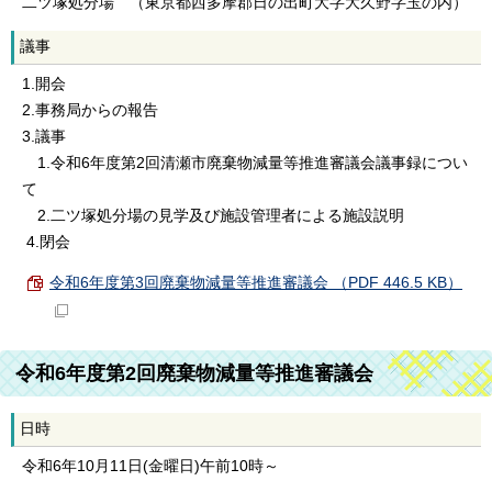
二ツ塚処分場 （東京都西多摩郡日の出町大字大久野字玉の内）
議事
1.開会
2.事務局からの報告
3.議事
1.令和6年度第2回清瀬市廃棄物減量等推進審議会議事録につい
て
2.二ツ塚処分場の見学及び施設管理者による施設説明
4.閉会
令和6年度第3回廃棄物減量等推進審議会 （PDF 446.5 KB）
令和6年度第2回廃棄物減量等推進審議会
日時
令和6年10月11日(金曜日)午前10時～