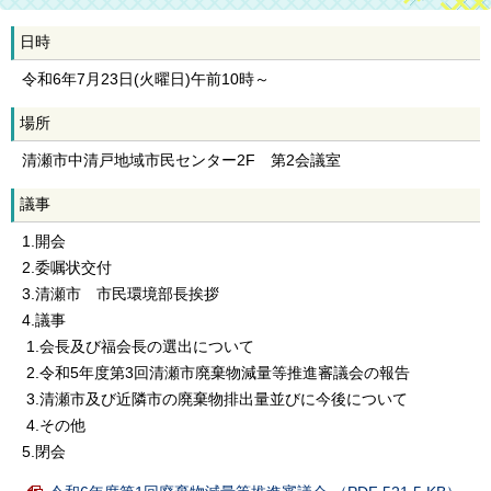
日時
令和6年7月23日(火曜日)午前10時～
場所
清瀬市中清戸地域市民センター2F 第2会議室
議事
1.開会
2.委嘱状交付
3.清瀬市 市民環境部長挨拶
4.議事
1.会長及び福会長の選出について
2.令和5年度第3回清瀬市廃棄物減量等推進審議会の報告
3.清瀬市及び近隣市の廃棄物排出量並びに今後について
4.その他
5.閉会