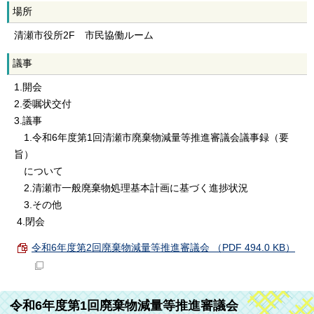
場所
清瀬市役所2F 市民協働ルーム
議事
1.開会
2.委嘱状交付
3.議事
1.令和6年度第1回清瀬市廃棄物減量等推進審議会議事録（要
旨）
について
2.清瀬市一般廃棄物処理基本計画に基づく進捗状況
3.その他
4.閉会
令和6年度第2回廃棄物減量等推進審議会 （PDF 494.0 KB）
令和6年度第1回廃棄物減量等推進審議会