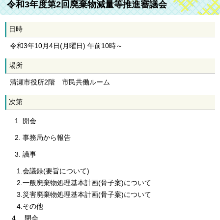
令和3年度第2回廃棄物減量等推進審議会
日時
令和3年10月4日(月曜日) 午前10時～
場所
清瀬市役所2階 市民共働ルーム
次第
開会
事務局から報告
議事
1.会議録(要旨について)
2.一般廃棄物処理基本計画(骨子案)について
3.災害廃棄物処理基本計画(骨子案)について
4.その他
4. 閉会