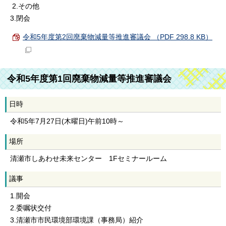
2.その他
3.閉会
令和5年度第2回廃棄物減量等推進審議会 （PDF 298.8 KB）
令和5年度第1回廃棄物減量等推進審議会
日時
令和5年7月27日(木曜日)午前10時～
場所
清瀬市しあわせ未来センター 1Fセミナールーム
議事
1.開会
2.委嘱状交付
3.清瀬市市民環境部環境課（事務局）紹介