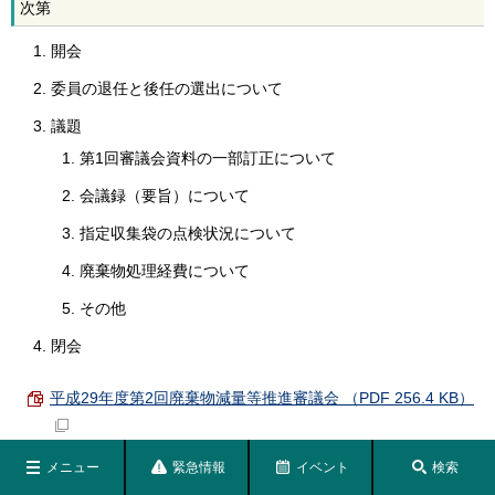
次第
開会
委員の退任と後任の選出について
議題
第1回審議会資料の一部訂正について
会議録（要旨）について
指定収集袋の点検状況について
廃棄物処理経費について
その他
閉会
平成29年度第2回廃棄物減量等推進審議会 （PDF 256.4 KB）
メニュー
緊急情報
イベント
検索
平成29年度第1回廃棄物減量等推進審議会