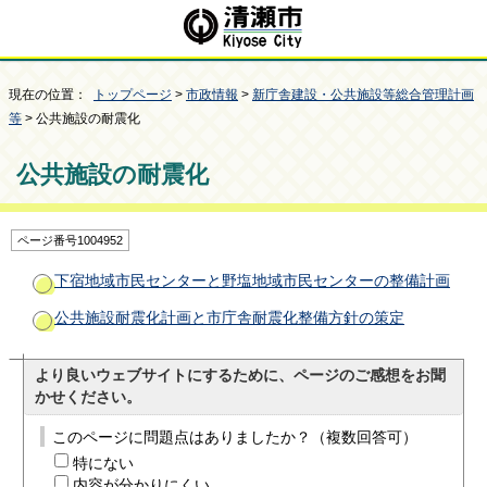
現在の位置：
トップページ
>
市政情報
>
新庁舎建設・公共施設等総合管理計画
等
> 公共施設の耐震化
公共施設の耐震化
ページ番号1004952
下宿地域市民センターと野塩地域市民センターの整備計画
公共施設耐震化計画と市庁舎耐震化整備方針の策定
より良いウェブサイトにするために、ページのご感想をお聞
かせください。
このページに問題点はありましたか？（複数回答可）
特にない
内容が分かりにくい