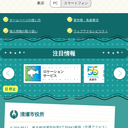
表示
PC
スマートフォン
ホームページの使い方
著作権・免責事項
個人情報の取り扱い
ウェブアクセシビリティ
注目情報
ロケーション
清瀬市
サービス
55周年記念
清瀬市役所
）
交通アクセス
〒204-8511 東京都清瀬市中里5丁目842番地（