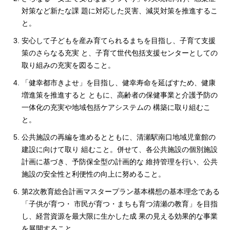
対策など新たな課 題に対応した災害、減災対策を推進するこ
と。
安心して子どもを産み育てられるまちを目指し、子育て支援
策のさらなる充実 と、子育て世代包括支援センターとしての
取り組みの充実を図ること。
「健幸都市きよせ」を目指し、健幸寿命を延ばすため、健康
増進策を推進すると ともに、高齢者の保健事業と介護予防の
一体化の充実や地域包括ケアシステムの 構築に取り組むこ
と。
公共施設の再編を進めるとともに、清瀬駅南口地域児童館の
建設に向けて取り 組むこと。併せて、各公共施設の個別施設
計画に基づき、予防保全型の計画的な 維持管理を行い、公共
施設の安全性と利便性の向上に努めること。
第2次教育総合計画マスタープラン基本構想の基本理念である
「子供が育つ・ 市民が育つ・まちも育つ清瀬の教育」を目指
し、経営資源を最大限に生かした成 果の見える効果的な事業
を展開すること。