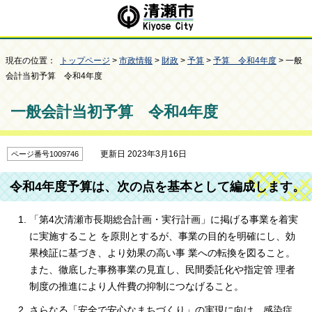
現在の位置：
トップページ
>
市政情報
>
財政
>
予算
>
予算 令和4年度
> 一般
会計当初予算 令和4年度
一般会計当初予算 令和4年度
更新日 2023年3月16日
ページ番号1009746
令和4年度予算は、次の点を基本として編成します。
「第4次清瀬市長期総合計画・実行計画」に掲げる事業を着実
に実施すること を原則とするが、事業の目的を明確にし、効
果検証に基づき、より効果の高い事 業への転換を図ること。
また、徹底した事務事業の見直し、民間委託化や指定管 理者
制度の推進により人件費の抑制につなげること。
さらなる「安全で安心なまちづくり」の実現に向け、感染症