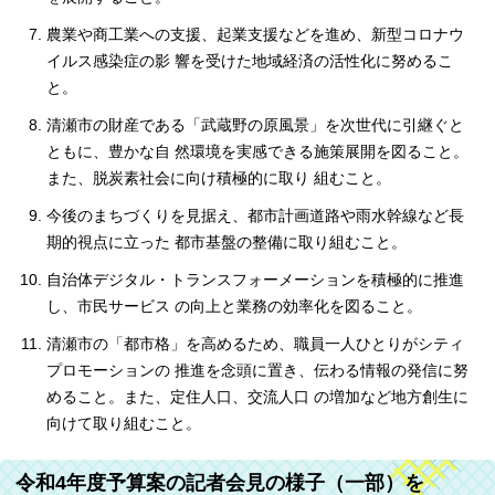
農業や商工業への支援、起業支援などを進め、新型コロナウ
イルス感染症の影 響を受けた地域経済の活性化に努めるこ
と。
清瀬市の財産である「武蔵野の原風景」を次世代に引継ぐと
ともに、豊かな自 然環境を実感できる施策展開を図ること。
また、脱炭素社会に向け積極的に取り 組むこと。
今後のまちづくりを見据え、都市計画道路や雨水幹線など長
期的視点に立った 都市基盤の整備に取り組むこと。
自治体デジタル・トランスフォーメーションを積極的に推進
し、市民サービス の向上と業務の効率化を図ること。
清瀬市の「都市格」を高めるため、職員一人ひとりがシティ
プロモーションの 推進を念頭に置き、伝わる情報の発信に努
めること。また、定住人口、交流人口 の増加など地方創生に
向けて取り組むこと。
令和4年度予算案の記者会見の様子（一部）を