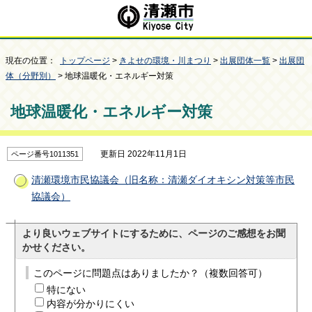
現在の位置：
トップページ
>
きよせの環境・川まつり
>
出展団体一覧
>
出展団
体（分野別）
> 地球温暖化・エネルギー対策
地球温暖化・エネルギー対策
更新日 2022年11月1日
ページ番号1011351
清瀬環境市民協議会（旧名称：清瀬ダイオキシン対策等市民
協議会）
より良いウェブサイトにするために、ページのご感想をお聞
かせください。
このページに問題点はありましたか？（複数回答可）
特にない
内容が分かりにくい