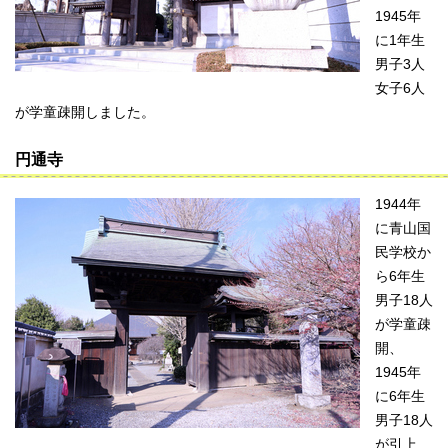
1945年
に1年生
男子3人
女子6人
が学童疎開しました。
円通寺
1944年
に青山国
民学校か
ら6年生
男子18人
が学童疎
開、
1945年
に6年生
男子18人
が引上