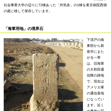
社会事業大学の辺りに72棟あった「外気舎」の1棟を東京病院西側
の庭に移して保存しています。
「海軍用地」の境界石
下清戸の南
東部から新
座市にまた
がる一帯
は、旧海軍
の大和田通
信隊の跡地
で、現在は
アメリカ軍
の通信基地
になってい
ます。近く