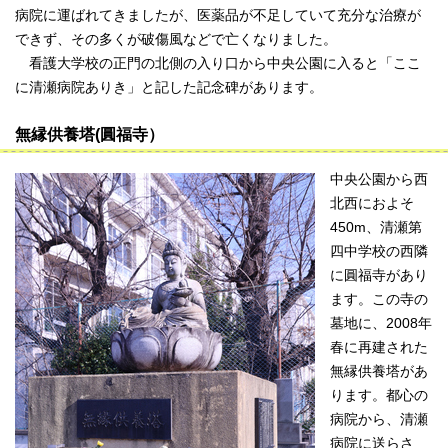
病院に運ばれてきましたが、医薬品が不足していて充分な治療が
できず、その多くが破傷風などで亡くなりました。
看護大学校の正門の北側の入り口から中央公園に入ると「ここ
に清瀬病院ありき」と記した記念碑があります。
無縁供養塔(圓福寺）
中央公園から西
北西におよそ
450m、清瀬第
四中学校の西隣
に圓福寺があり
ます。この寺の
墓地に、2008年
春に再建された
無縁供養塔があ
ります。都心の
病院から、清瀬
病院に送らさ