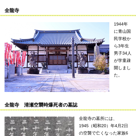
全龍寺
1944年
に青山国
民学校か
ら3年生
男子34人
が学童疎
開しまし
た。
全龍寺 清瀬空襲時爆死者の墓誌
全龍寺の墓所には、
1945（昭和20）年4月2日
の空襲で亡くなった家族6