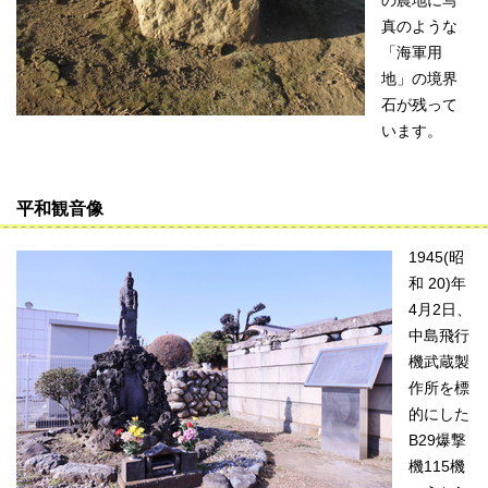
の農地に写
真のような
「海軍用
地」の境界
石が残って
います。
平和観音像
1945(昭
和 20)年
4月2日、
中島飛行
機武蔵製
作所を標
的にした
B29爆撃
機115機