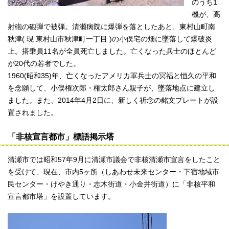
のうち1
機が、高
射砲の砲弾で被弾。清瀬病院に爆弾を落としたあと、東村山町南
秋津( 現 東村山市秋津町一丁目 )の小俣宅の畑に墜落して爆破炎
上。搭乗員11名が全員死亡しました。亡くなった兵士のほとんど
が20代の若者でした。
1960(昭和35)年、亡くなったアメリカ軍兵士の冥福と恒久の平和
を念願して、小俣権次郎・権太郎さん親子が、墜落地点に建立し
ました。また、2014年4月2日に、新しく祈念の銘文プレートが設
置されました。
「非核宣言都市」標語掲示塔
清瀬市では昭和57年9月に清瀬市議会で非核清瀬市宣言をしたこと
を受けて、現在、市内5ヶ所（しあわせ未来センター・下宿地域市
民センター・けやき通り・志木街道・小金井街道）に「非核平和
宣言都市塔」を設置しています。