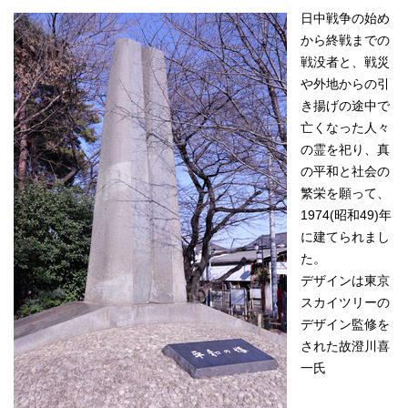
日中戦争の始め
から終戦までの
戦没者と、戦災
や外地からの引
き揚げの途中で
亡くなった人々
の霊を祀り、真
の平和と社会の
繁栄を願って、
1974(昭和49)年
に建てられまし
た。
デザインは東京
スカイツリーの
デザイン監修を
された故澄川喜
一氏