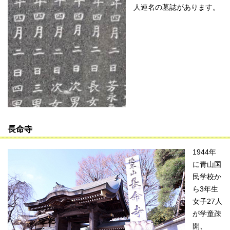
人連名の墓誌があります。
長命寺
1944年
に青山国
民学校か
ら3年生
女子27人
が学童疎
開、