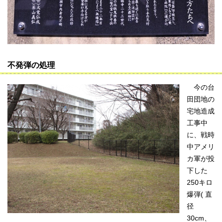
不発弾の処理
今の台
田団地の
宅地造成
工事中
に、戦時
中アメリ
カ軍が投
下した
250キロ
爆弾( 直
径
30cm、