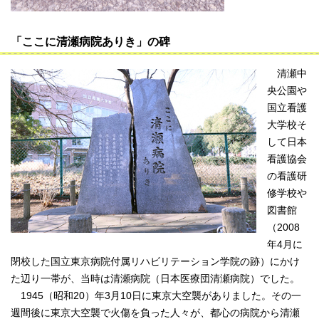
「ここに清瀬病院ありき」の碑
清瀬中
央公園や
国立看護
大学校そ
して日本
看護協会
の看護研
修学校や
図書館
（2008
年4月に
閉校した国立東京病院付属リハビリテーション学院の跡）にかけ
た辺り一帯が、当時は清瀬病院（日本医療団清瀬病院）でした。
1945（昭和20）年3月10日に東京大空襲がありました。その一
週間後に東京大空襲で火傷を負った人々が、都心の病院から清瀬