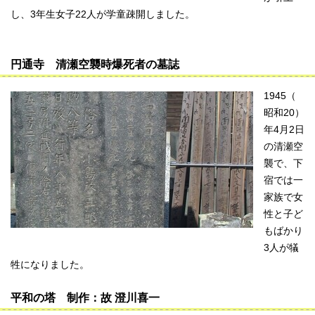
し、3年生女子22人が学童疎開しました。
円通寺 清瀬空襲時爆死者の墓誌
1945（
昭和20）
年4月2日
の清瀬空
襲で、下
宿では一
家族で女
性と子ど
もばかり
3人が犠
牲になりました。
平和の塔 制作：故 澄川喜一