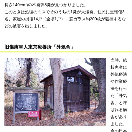
長さ140cm )の不発弾3発が見つかりました。
このときは処理のミスでそのうちの1発が大爆発。住民に重軽傷3
名、家屋の損壊14戸（全壊1戸）、窓ガラス約200枚が破損するな
どの被害を出しました。
旧傷痍軍人東京療養所「外気舎」
当時、結
核患者に
外気療法
や作業療
法を行っ
た「外気
舎」と呼
ばれる病
舎があり
ました。
今の日本