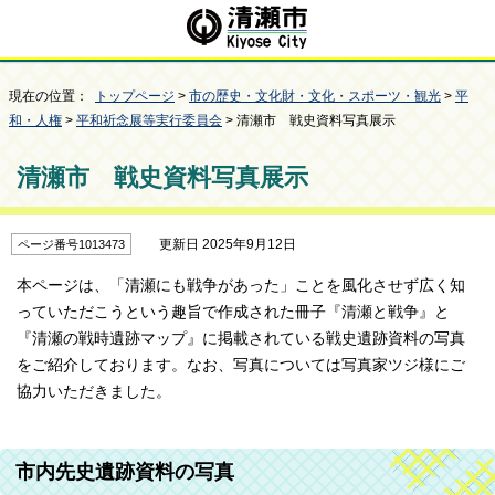
現在の位置：
トップページ
>
市の歴史・文化財・文化・スポーツ・観光
>
平
和・人権
>
平和祈念展等実行委員会
> 清瀬市 戦史資料写真展示
清瀬市 戦史資料写真展示
更新日 2025年9月12日
ページ番号1013473
本ページは、「清瀬にも戦争があった」ことを風化させず広く知
っていただこうという趣旨で作成された冊子『清瀬と戦争』と
『清瀬の戦時遺跡マップ』に掲載されている戦史遺跡資料の写真
をご紹介しております。なお、写真については写真家ツジ様にご
協力いただきました。
市内先史遺跡資料の写真