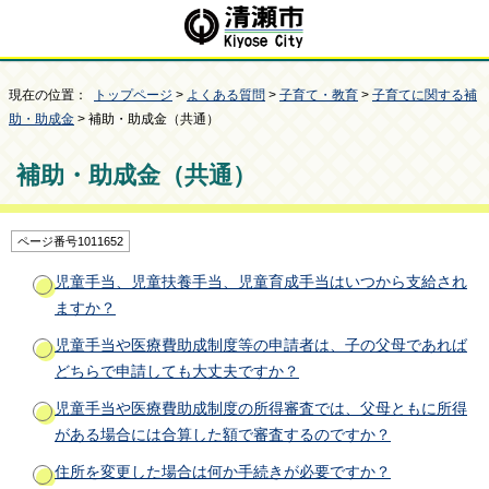
現在の位置：
トップページ
>
よくある質問
>
子育て・教育
>
子育てに関する補
助・助成金
> 補助・助成金（共通）
補助・助成金（共通）
ページ番号1011652
児童手当、児童扶養手当、児童育成手当はいつから支給され
ますか？
児童手当や医療費助成制度等の申請者は、子の父母であれば
どちらで申請しても大丈夫ですか？
児童手当や医療費助成制度の所得審査では、父母ともに所得
がある場合には合算した額で審査するのですか？
住所を変更した場合は何か手続きが必要ですか？