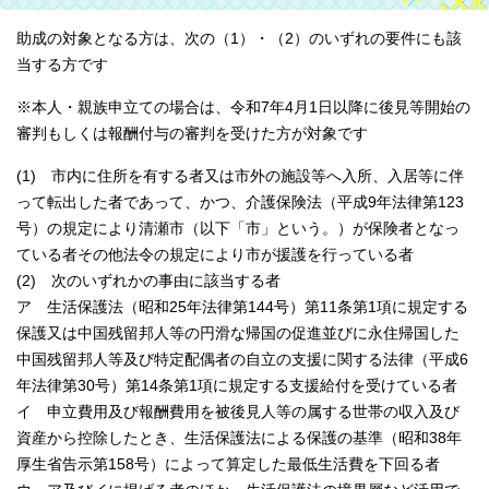
助成の対象となる方は、次の（1）・（2）のいずれの要件にも該
当する方です
※本人・親族申立ての場合は、令和7年4月1日以降に後見等開始の
審判もしくは報酬付与の審判を受けた方が対象です
(1) 市内に住所を有する者又は市外の施設等へ入所、入居等に伴
って転出した者であって、かつ、介護保険法（平成9年法律第123
号）の規定により清瀬市（以下「市」という。）が保険者となっ
ている者その他法令の規定により市が援護を行っている者
(2) 次のいずれかの事由に該当する者
ア 生活保護法（昭和25年法律第144号）第11条第1項に規定する
保護又は中国残留邦人等の円滑な帰国の促進並びに永住帰国した
中国残留邦人等及び特定配偶者の自立の支援に関する法律（平成6
年法律第30号）第14条第1項に規定する支援給付を受けている者
イ 申立費用及び報酬費用を被後見人等の属する世帯の収入及び
資産から控除したとき、生活保護法による保護の基準（昭和38年
厚生省告示第158号）によって算定した最低生活費を下回る者