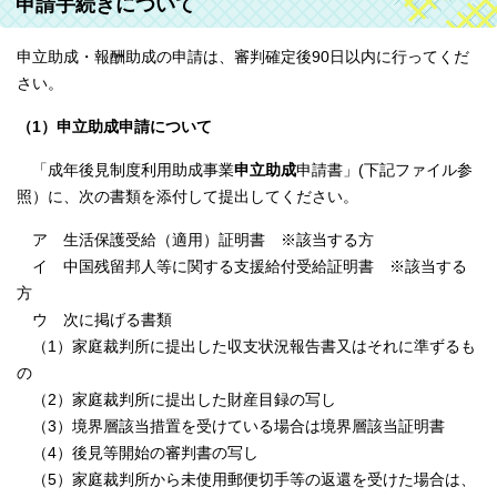
申請手続きについて
申立助成・報酬助成の申請は、審判確定後90日以内に行ってくだ
さい。
（1）申立助成申請について
「成年後見制度利用助成事業
申立助成
申請書」(下記ファイル参
照）に、次の書類を添付して提出してください。
ア 生活保護受給（適用）証明書 ※該当する方
イ 中国残留邦人等に関する支援給付受給証明書 ※該当する
方
ウ 次に掲げる書類
（1）家庭裁判所に提出した収支状況報告書又はそれに準ずるも
の
（2）家庭裁判所に提出した財産目録の写し
（3）境界層該当措置を受けている場合は境界層該当証明書
（4）後見等開始の審判書の写し
（5）家庭裁判所から未使用郵便切手等の返還を受けた場合は、