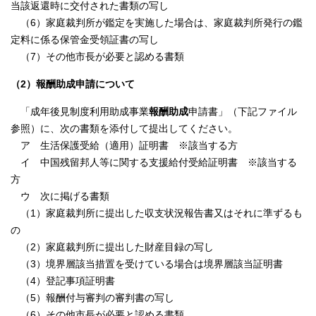
当該返還時に交付された書類の写し
（6）家庭裁判所が鑑定を実施した場合は、家庭裁判所発行の鑑
定料に係る保管金受領証書の写し
（7）その他市長が必要と認める書類
（2）報酬助成申請について
「成年後見制度利用助成事業
報酬助成
申請書」（下記ファイル
参照）に、次の書類を添付して提出してください。
ア 生活保護受給（適用）証明書 ※該当する方
イ 中国残留邦人等に関する支援給付受給証明書 ※該当する
方
ウ 次に掲げる書類
（1）家庭裁判所に提出した収支状況報告書又はそれに準ずるも
の
（2）家庭裁判所に提出した財産目録の写し
（3）境界層該当措置を受けている場合は境界層該当証明書
（4）登記事項証明書
（5）報酬付与審判の審判書の写し
（6）その他市長が必要と認める書類