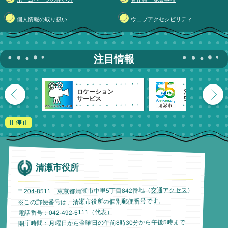
個人情報の取り扱い
ウェブアクセシビリティ
注目情報
ロケーション
清瀬市
サービス
55周年記念
清瀬市役所
）
交通アクセス
〒204-8511 東京都清瀬市中里5丁目842番地（
※この郵便番号は、清瀬市役所の個別郵便番号です。
電話番号：042-492-5111（代表）
開庁時間：月曜日から金曜日の午前8時30分から午後5時まで