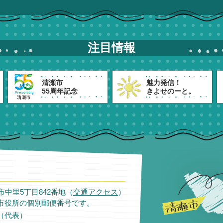
注目情報
清瀬市
魅力発信！
55周年記念
きよせのーと。
瀬市中里5丁目842番地（
交通アクセス
）
市役所の個別郵便番号です。
11（代表）