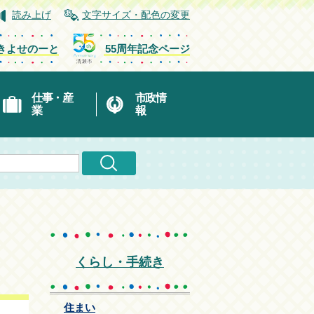
読み上げ
文字サイズ・配色の変更
きよせのーと
55周年記念ページ
仕事・産
市政情
業
報
くらし・手続き
住まい