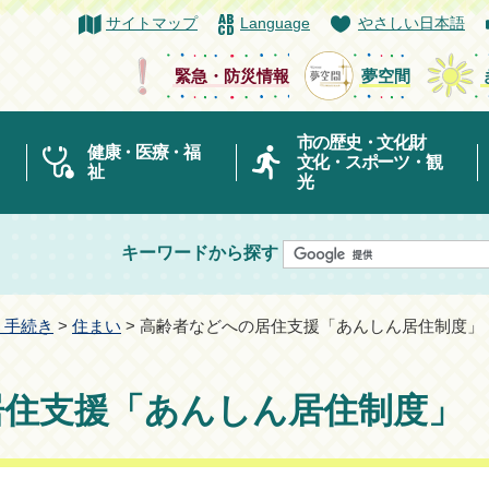
サイトマップ
Language
やさしい日本語
緊急・防災情報
夢空間
市の歴史・文化財
健康・医療・福
文化・スポーツ・観
祉
光
キーワードから探す
・手続き
>
住まい
> 高齢者などへの居住支援「あんしん居住制度」
居住支援「あんしん居住制度」