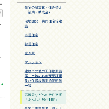
日
住宅の耐震化・住み替え
（補助・助成金）
宅地開発・共同住宅等建
い
築
市営住宅
都営住宅
、
空き家
プ
マンション
建物その他の工作物新築
届・土地の名称変更証明
及び住居表示実施証明等
一覧
高齢者などへの居住支援
「あんしん居住制度」
住宅工事事業者（職人さ