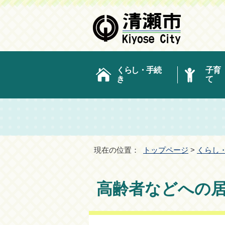
くらし・手続
子育
き
て
現在の位置：
トップページ
>
くらし
高齢者などへの