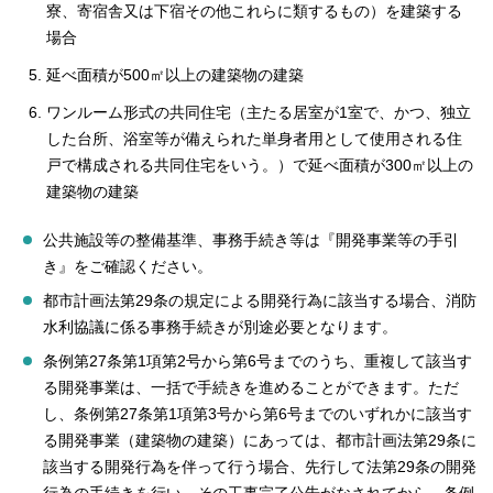
寮、寄宿舎又は下宿その他これらに類するもの）を建築する
場合
延べ面積が500㎡以上の建築物の建築
ワンルーム形式の共同住宅（主たる居室が1室で、かつ、独立
した台所、浴室等が備えられた単身者用として使用される住
戸で構成される共同住宅をいう。）で延べ面積が300㎡以上の
建築物の建築
公共施設等の整備基準、事務手続き等は『開発事業等の手引
き』をご確認ください。
都市計画法第29条の規定による開発行為に該当する場合、消防
水利協議に係る事務手続きが別途必要となります。
条例第27条第1項第2号から第6号までのうち、重複して該当す
る開発事業は、一括で手続きを進めることができます。ただ
し、条例第27条第1項第3号から第6号までのいずれかに該当す
る開発事業（建築物の建築）にあっては、都市計画法第29条に
該当する開発行為を伴って行う場合、先行して法第29条の開発