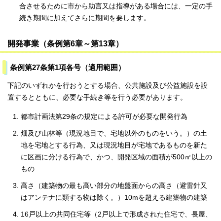
合させるために市から助言又は指導がある場合には、一定の手
続き期間に加えてさらに期間を要します。
開発事業（条例第6章～第13章）
条例第27条第1項各号（適用範囲）
下記のいずれかを行おうとする場合、公共施設及び公益施設を設
置するとともに、必要な手続き等を行う必要があります。
都市計画法第29条の規定による許可が必要な開発行為
畑及び山林等（現況地目で、宅地以外のものをいう。）の土
地を宅地とする行為、又は現況地目が宅地であるものを新た
に区画に分ける行為で、かつ、開発区域の面積が500㎡以上の
もの
高さ（建築物の最も高い部分の地盤面からの高さ（避雷針又
はアンテナに類する物は除く。）10mを超える建築物の建築
16戸以上の共同住宅等（2戸以上で形成された住宅で、長屋、