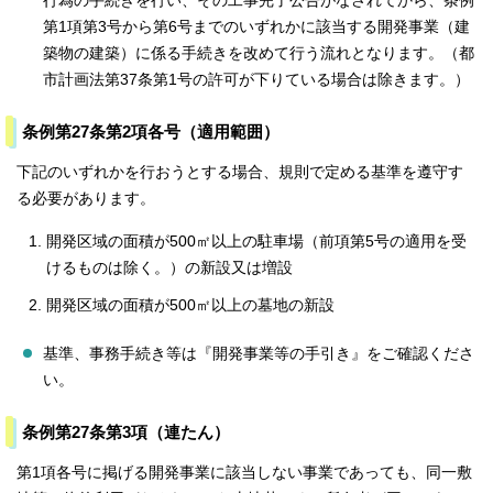
行為の手続きを行い、その工事完了公告がなされてから、条例
第1項第3号から第6号までのいずれかに該当する開発事業（建
築物の建築）に係る手続きを改めて行う流れとなります。（都
市計画法第37条第1号の許可が下りている場合は除きます。）
条例第27条第2項各号（適用範囲）
下記のいずれかを行おうとする場合、規則で定める基準を遵守す
る必要があります。
開発区域の面積が500㎡以上の駐車場（前項第5号の適用を受
けるものは除く。）の新設又は増設
開発区域の面積が500㎡以上の墓地の新設
基準、事務手続き等は『開発事業等の手引き』をご確認くださ
い。
条例第27条第3項（連たん）
第1項各号に掲げる開発事業に該当しない事業であっても、同一敷