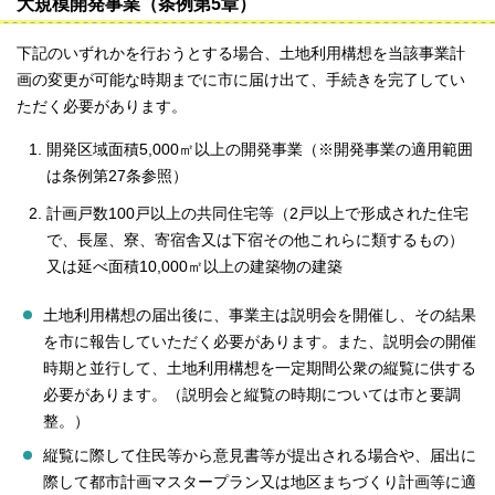
大規模開発事業（条例第5章）
下記のいずれかを行おうとする場合、土地利用構想を当該事業計
画の変更が可能な時期までに市に届け出て、手続きを完了してい
ただく必要があります。
開発区域面積5,000㎡以上の開発事業（※開発事業の適用範囲
は条例第27条参照）
計画戸数100戸以上の共同住宅等（2戸以上で形成された住宅
で、長屋、寮、寄宿舎又は下宿その他これらに類するもの）
又は延べ面積10,000㎡以上の建築物の建築
土地利用構想の届出後に、事業主は説明会を開催し、その結果
を市に報告していただく必要があります。また、説明会の開催
時期と並行して、土地利用構想を一定期間公衆の縦覧に供する
必要があります。（説明会と縦覧の時期については市と要調
整。）
縦覧に際して住民等から意見書等が提出される場合や、届出に
際して都市計画マスタープラン又は地区まちづくり計画等に適