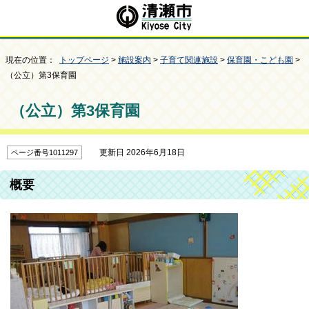
現在の位置：
トップページ
>
施設案内
>
子育て関連施設
>
保育園・こども園
>
（公立）第3保育園
（公立）第3保育園
更新日 2026年6月18日
ページ番号1011297
概要