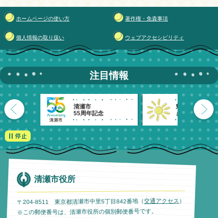
ホームページの使い方
著作権・免責事項
個人情報の取り扱い
ウェブアクセシビリティ
注目情報
清瀬市
魅力発信！
55周年記念
きよせのーと。
清瀬市役所
）
交通アクセス
〒204-8511 東京都清瀬市中里5丁目842番地（
※この郵便番号は、清瀬市役所の個別郵便番号です。