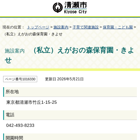
現在の位置：
トップページ
>
施設案内
>
子育て関連施設
>
保育園・こども園
>
（私立）えがおの森保育園・きよせ
（私立）えがおの森保育園・きよ
施設案内
せ
更新日 2026年5月21日
ページ番号1016330
所在地
東京都清瀬市竹丘1-15-25
電話
042-493-8233
開園時間