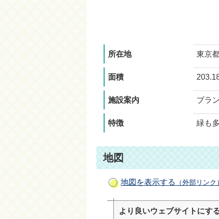
所在地
東京都
面積
203.
施設案内
ブラ
特徴
緑も
地図
地図を表示する
（外部リンク
より良いウェブサイトにす