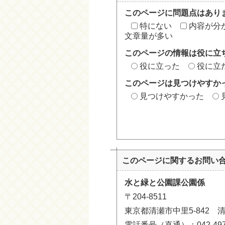
このページに問題点はあり
特にない
内容が分
文章量が多い
このページの情報は役に立
役に立った
役に立
このページは見つけやすか
見つけやすかった
このページに関する
お問い
水と緑と公園課公園係
〒204-8511
東京都清瀬市中里5-842 
電話番号（直通）：042-497-