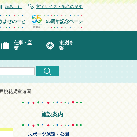
読み上げ
文字サイズ・配色の変更
きよせのーと
55周年記念ページ
仕事・産
市政情
業
報
清戸桃花児童遊園
施設案内
スポーツ施設・公園