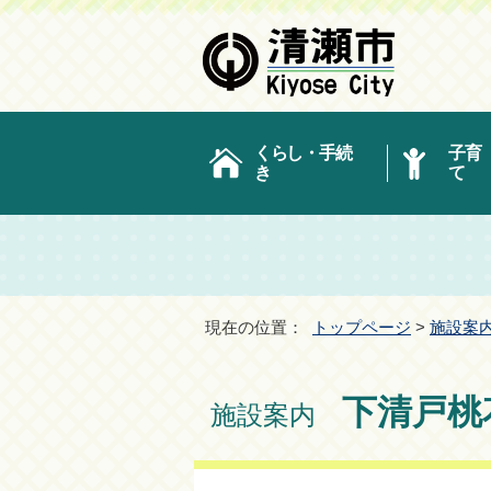
くらし・手続
子育
き
て
現在の位置：
トップページ
>
施設案
下清戸桃
施設案内