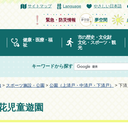
サイトマップ
Language
やさしい日本語
緊急・防災情報
夢空間
市の歴史・文化財
健康・医療・福
文化・スポーツ・観
祉
光
キーワードから探す
内
>
スポーツ施設・公園
>
公園（上清戸・中清戸・下清戸）
> 下
花児童遊園