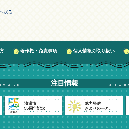
へ戻る
方
著作権・免責事項
個人情報の取り扱い
注目情報
清瀬市
魅力発信！
55周年記念
きよせのーと。