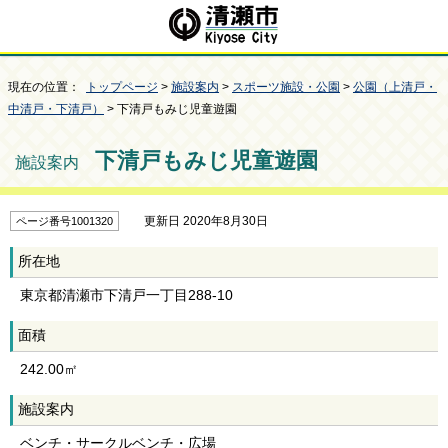
現在の位置：
トップページ
>
施設案内
>
スポーツ施設・公園
>
公園（上清戸・
中清戸・下清戸）
> 下清戸もみじ児童遊園
下清戸もみじ児童遊園
施設案内
更新日 2020年8月30日
ページ番号1001320
所在地
東京都清瀬市下清戸一丁目288-10
面積
242.00㎡
施設案内
ベンチ・サークルベンチ・広場