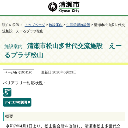
現在の位置：
トップページ
>
施設案内
>
生涯学習施設等
> 清瀬市松山多世代交
流施設 えーるプラザ松山
清瀬市松山多世代交流施設 えー
施設案内
るプラザ松山
更新日 2026年6月23日
ページ番号1001195
バリアフリー対応状況：
概要
令和7年4月1日より、松山集会所を改修し、清瀬市松山多世代交