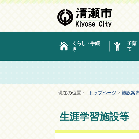
くらし・手続
子育
き
て
現在の位置：
トップページ
>
施設案
生涯学習施設等