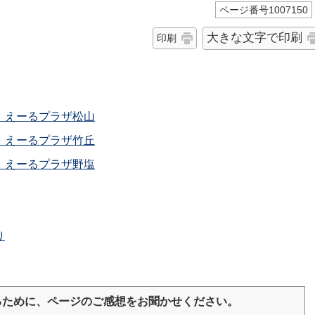
ページ番号1007150
大きな文字で印刷
印刷
 えーるプラザ松山
 えーるプラザ竹丘
 えーるプラザ野塩
り
るために、ページのご感想をお聞かせください。