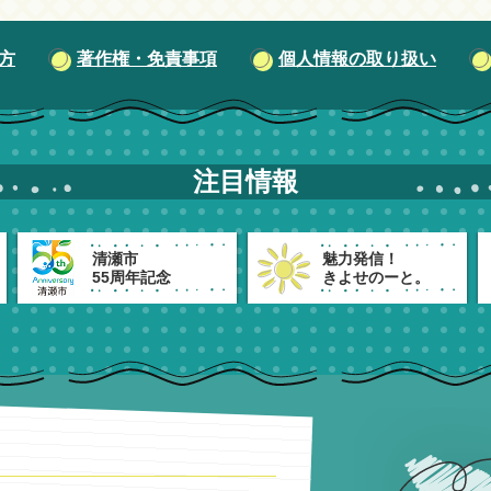
方
著作権・免責事項
個人情報の取り扱い
注目情報
清瀬市
魅力発信！
55周年記念
きよせのーと。