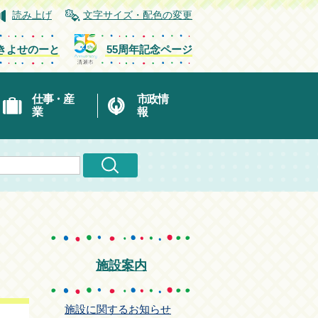
読み上げ
文字サイズ・配色の変更
きよせのーと
55周年記念ページ
仕事・産
市政情
業
報
施設案内
施設に関するお知らせ