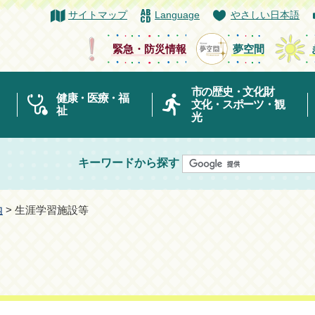
サイトマップ
Language
やさしい日本語
緊急・防災情報
夢空間
市の歴史・文化財
健康・医療・福
文化・スポーツ・観
祉
光
キーワードから探す
内
> 生涯学習施設等