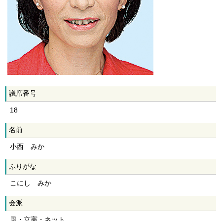
議席番号
18
名前
小西 みか
ふりがな
こにし みか
会派
風・立憲・ネット