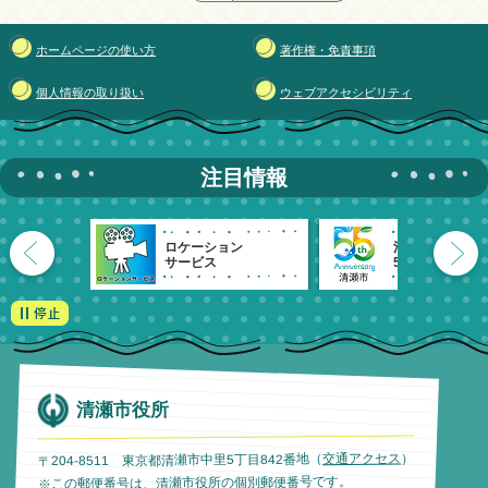
ホームページの使い方
著作権・免責事項
個人情報の取り扱い
ウェブアクセシビリティ
注目情報
ロケーション
清瀬市
サービス
55周年記念
清瀬市役所
）
交通アクセス
〒204-8511 東京都清瀬市中里5丁目842番地（
※この郵便番号は、清瀬市役所の個別郵便番号です。