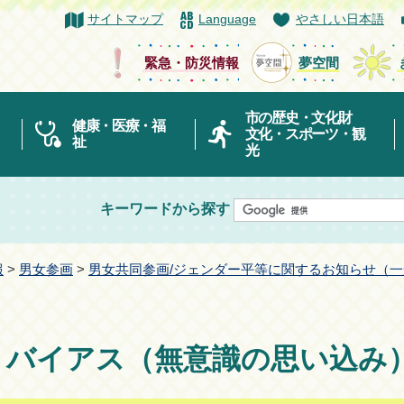
サイトマップ
Language
やさしい日本語
緊急・防災情報
夢空間
市の歴史・文化財
健康・医療・福
文化・スポーツ・観
祉
光
キーワードから探す
報
>
男女参画
>
男女共同参画/ジェンダー平等に関するお知らせ（
・バイアス（無意識の思い込み