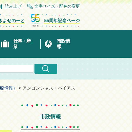
読み上げ
文字サイズ・配色の変更
きよせのーと
55周年記念ページ
仕事・産
市政情
業
報
一般情報）
> アンコンシャス・バイアス
）
市政情報