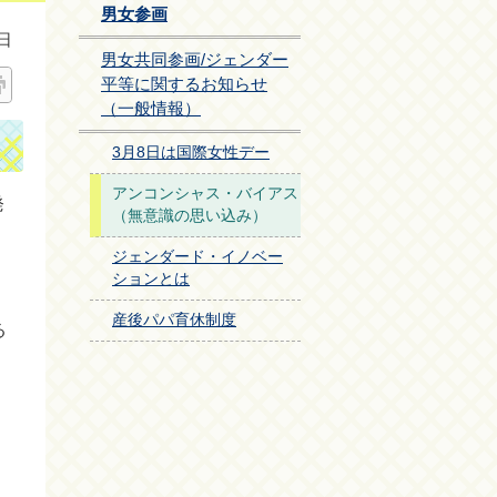
男女参画
日
男女共同参画/ジェンダー
平等に関するお知らせ
（一般情報）
3月8日は国際女性デー
アンコンシャス・バイアス
発
（無意識の思い込み）
ジェンダード・イノベー
ションとは
産後パパ育休制度
る