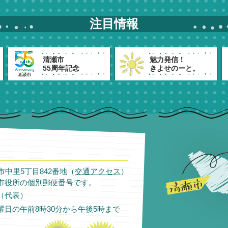
注目情報
清瀬市
魅力発信！
55周年記念
きよせのーと。
瀬市中里5丁目842番地（
交通アクセス
）
市役所の個別郵便番号です。
11（代表）
日の午前8時30分から午後5時まで