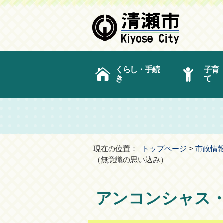
くらし・手続
子育
き
て
現在の位置：
トップページ
>
市政情
（無意識の思い込み）
アンコンシャス