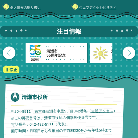
個人情報の取り扱い
ウェブアクセシビリティ
注目情報
清瀬市
魅力発信！
55周年記念
きよせのーと。
清瀬市役所
）
交通アクセス
〒204-8511 東京都清瀬市中里5丁目842番地（
※この郵便番号は、清瀬市役所の個別郵便番号です。
電話番号：042-492-5111（代表）
開庁時間：月曜日から金曜日の午前8時30分から午後5時まで