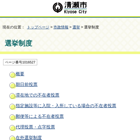
現在の位置：
トップページ
>
市政情報
>
選挙
> 選挙制度
選挙制度
ページ番号1016527
概要
期日前投票
滞在地での不在者投票
指定施設等に入院・入所している場合の不在者投票
郵便等による不在者投票
代理投票・点字投票
在外選挙制度