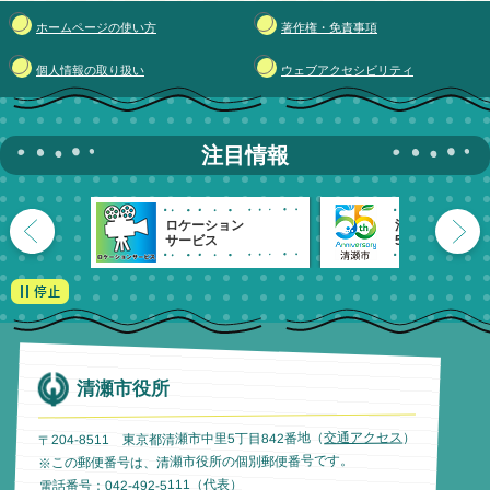
ホームページの使い方
著作権・免責事項
個人情報の取り扱い
ウェブアクセシビリティ
注目情報
ロケーション
清瀬市
サービス
55周年記念
清瀬市役所
）
交通アクセス
〒204-8511 東京都清瀬市中里5丁目842番地（
※この郵便番号は、清瀬市役所の個別郵便番号です。
電話番号：042-492-5111（代表）