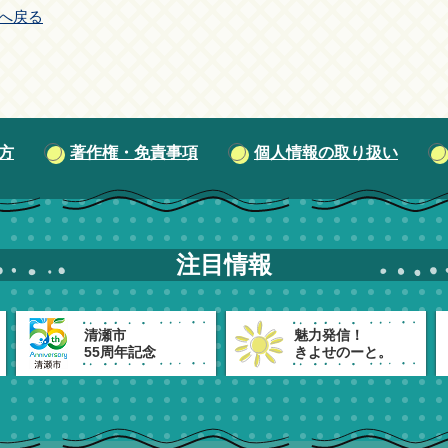
へ戻る
方
著作権・免責事項
個人情報の取り扱い
注目情報
清瀬市
魅力発信！
55周年記念
きよせのーと。