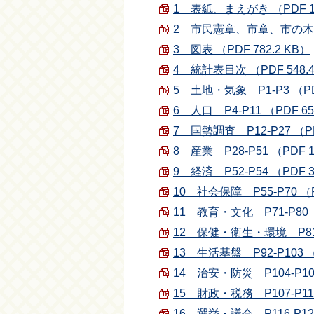
1 表紙、まえがき （PDF 13
2 市民憲章、市章、市の木・花
3 図表 （PDF 782.2 KB）
4 統計表目次 （PDF 548.4
5 土地・気象 P1-P3 （PDF
6 人口 P4-P11 （PDF 65
7 国勢調査 P12-P27 （PD
8 産業 P28-P51 （PDF 1
9 経済 P52-P54 （PDF 3
10 社会保障 P55-P70 （PD
11 教育・文化 P71-P80 （
12 保健・衛生・環境 P81-P
13 生活基盤 P92-P103 （P
14 治安・防災 P104-P106
15 財政・税務 P107-P115 
16 選挙・議会 P116-P121 