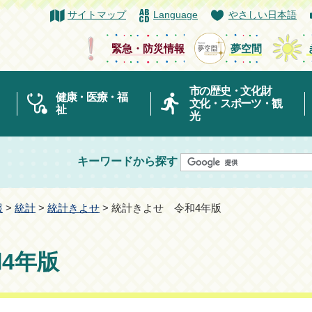
サイトマップ
Language
やさしい日本語
緊急・防災情報
夢空間
市の歴史・文化財
健康・医療・福
文化・スポーツ・観
祉
光
キーワードから探す
報
>
統計
>
統計きよせ
> 統計きよせ 令和4年版
4年版