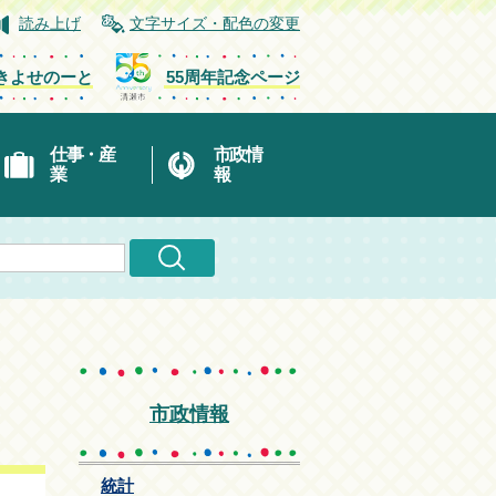
読み上げ
文字サイズ・配色の変更
きよせのーと
55周年記念ページ
仕事・産
市政情
業
報
市政情報
統計