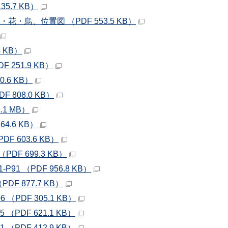
5.7 KB）
・鳥、位置図 （PDF 553.5 KB）
 KB）
 251.9 KB）
0.6 KB）
F 808.0 KB）
.1 MB）
64.6 KB）
F 603.6 KB）
PDF 699.3 KB）
91 （PDF 956.8 KB）
DF 877.7 KB）
 （PDF 305.1 KB）
（PDF 621.1 KB）
（PDF 412.9 KB）