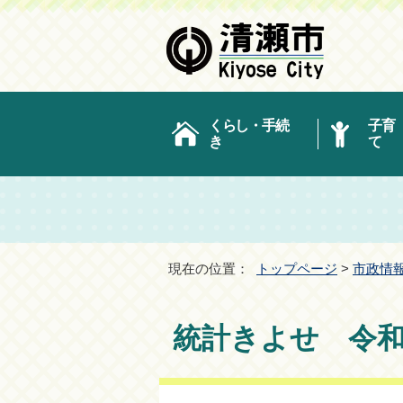
くらし・手続
子育
き
て
現在の位置：
トップページ
>
市政情
統計きよせ 令和