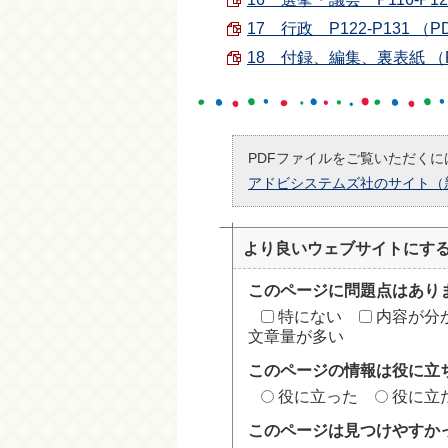
17 行政 P122-P131 （PD
18 付録、編集、裏表紙 （PDF
PDFファイルをご覧いただくには
アドビシステムズ社のサイト（
より良いウェブサイトにす
このページに問題点はあり
特にない
内容が分
文章量が多い
このページの情報は役に立
役に立った
役に立
このページは見つけやすか