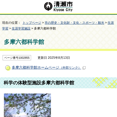
現在の位置：
トップページ
>
市の歴史・文化財・文化・スポーツ・観光
>
生涯
学習
>
生涯学習施設
> 多摩六都科学館
多摩六都科学館
更新日 2025年8月13日
ページ番号1002855
多摩六都科学館ホームページ
（外部リンク）
科学の体験型施設多摩六都科学館