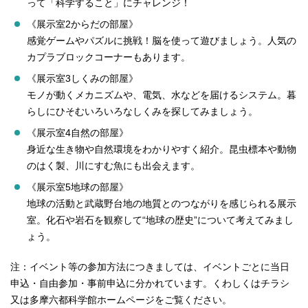
って「科学すること」にチャレンジ！
《展示室2からだの部屋》
感覚ゲームやパズルに挑戦！脳を使って遊びましょう。人気の
カプラブロックコーナーもあります。
《展示室3しくみの部屋》
モノが動くメカニズムや、電気、水などを届けるシステム。暮
らしにひそむいろいろなしくみを探してみましょう。
《展示室4自然の部屋》
身近な生き物や自然環境をわかりやすく紹介。昆虫標本や動物
のはく製、川にすむ魚にも出会えます。
《展示室5地球の部屋》
地球の活動と武蔵野台地の地質とのつながりを感じられる展示
室。化石や岩石を観察して“地球の歴史”について考えてみまし
ょう。
注：イベント等の参加方法につきましては、イベントごとに当日
申込・自由参加・事前申込に分かれています。くわしくはチラシ
又は多摩六都科学館ホームページをご覧ください。