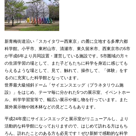
新青梅街道沿い「スカイタワー西東京」の麓に立地する多摩六都
科学館。小平市、東村山市、清瀬市、東久留米市、西東京市の5市
が平成6年より共同設置・運営している施設です。5市圏域の方々
の生涯学習の場として、また子どもたちに科学を身近に感じても
らえるような場として、見て、触れて、操作して、「体験」をす
るのに充実した科学館となっています。
世界最大級傾斜ドーム「サイエンスエッグ（プラネタリウム施
設）」をはじめ、テーマ毎に分かれた5つの展示室、イベントホー
ル、科学学習室等で、幅広い展示や催し物を行っています。また
屋外展示物や雑木林などの見どころもあります。
平成24年度にサイエンスエッグと展示室がリニューアルし、より
活動的な科学館になっておりますので、はじめて訪れる方はもち
ろん、訪れたことのある方も必見です！ぜひ新鮮で感動的な科学