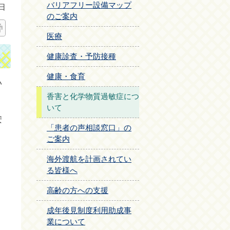
バリアフリー設備マップ
日
のご案内
医療
健康診査・予防接種
健康・食育
い
香害と化学物質過敏症につ
いて
安
「患者の声相談窓口」の
ご案内
海外渡航を計画されてい
る皆様へ
高齢の方への支援
成年後見制度利用助成事
業について