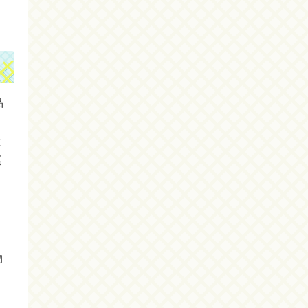
品
と
活
物