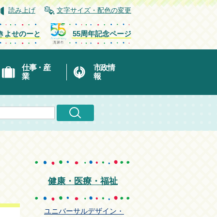
読み上げ
文字サイズ・配色の変更
きよせのーと
55周年記念ページ
仕事・産
市政情
業
報
健康・医療・福祉
ユニバーサルデザイン・