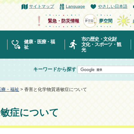
サイトマップ
Language
やさしい日本語
緊急・防災情報
夢空間
市の歴史・文化財
健康・医療・福
文化・スポーツ・観
祉
光
キーワードから探す
医療・福祉
> 香害と化学物質過敏症について
過敏症について