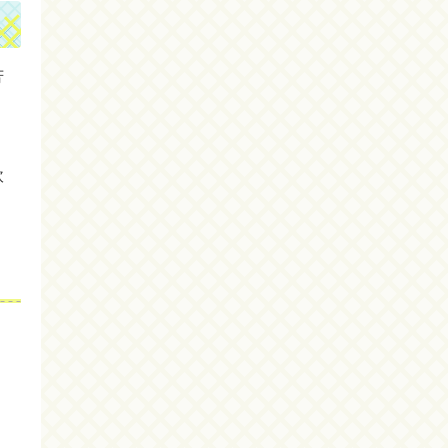
芳
・
軟