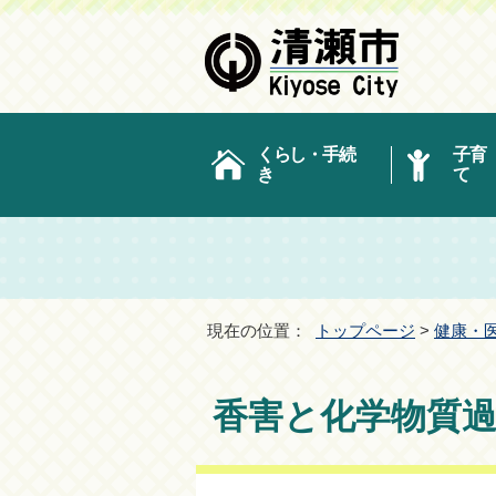
くらし・手続
子育
き
て
現在の位置：
トップページ
>
健康・
香害と化学物質