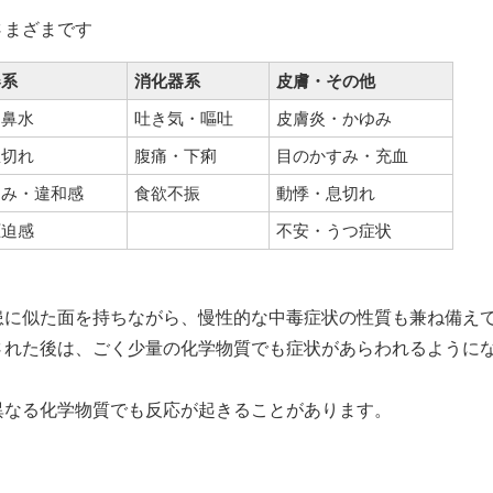
さまざまです
器系
消化器系
皮膚・その他
・鼻水
吐き気・嘔吐
皮膚炎・かゆみ
息切れ
腹痛・下痢
目のかすみ・充血
痛み・違和感
食欲不振
動悸・息切れ
圧迫感
不安・うつ症状
患に似た面を持ちながら、慢性的な中毒症状の性質も兼ね備え
された後は、ごく少量の化学物質でも症状があらわれるように
異なる化学物質でも反応が起きることがあります。