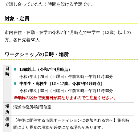
で話し合っていただく時間を設ける予定です。
対象・定員
市内在住・在勤・在学の令和7年4月時点で中学生（12歳）以上の
方。各日先着50人
ワークショップの日時・場所
日
18歳以上（令和7年4月時点）
時
令和7年3月29日（土曜日）午前10時～午前11時30分
中学生・高校生（12～17歳。令和7年4月時点）
令和7年3月30日（日曜日）午前10時～午前11時30分
※年齢の区分で実施日が異なりますのでご注意ください。
場
清瀬市役所4階研修室
所
備
【午後に開催する市民オーディションに参加される方へ】集合時
考
間により昼食の用意が必要になる場合があります。