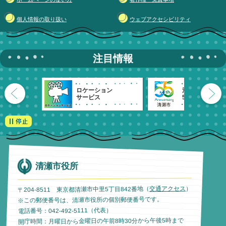
個人情報の取り扱い
ウェブアクセシビリティ
注目情報
ロケーション
清瀬市
サービス
55周年記念
清瀬市役所
）
交通アクセス
〒204-8511 東京都清瀬市中里5丁目842番地（
※この郵便番号は、清瀬市役所の個別郵便番号です。
電話番号：042-492-5111（代表）
開庁時間：月曜日から金曜日の午前8時30分から午後5時まで