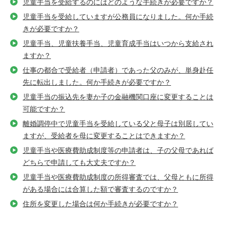
児童手当を受給するのにはどのような手続きが必要ですか？
児童手当を受給していますが公務員になりました。何か手続
きが必要ですか？
児童手当、児童扶養手当、児童育成手当はいつから支給され
ますか？
仕事の都合で受給者（申請者）であった父のみが、単身赴任
先に転出しました。何か手続きが必要ですか？
児童手当の振込先を妻か子の金融機関口座に変更することは
可能ですか？
離婚調停中で児童手当を受給している父と母子は別居してい
ますが、受給者を母に変更することはできますか？
児童手当や医療費助成制度等の申請者は、子の父母であれば
どちらで申請しても大丈夫ですか？
児童手当や医療費助成制度の所得審査では、父母ともに所得
がある場合には合算した額で審査するのですか？
住所を変更した場合は何か手続きが必要ですか？