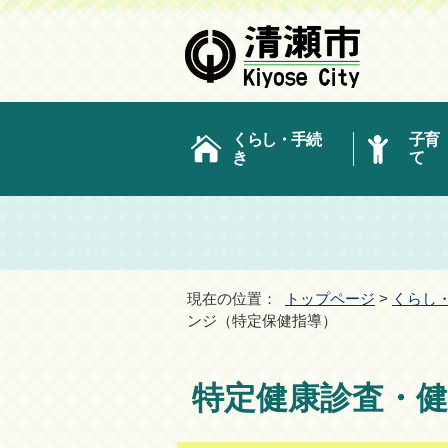
くらし・手続
子育
き
て
現在の位置：
トップページ
>
くらし
ンジ（特定保健指導）
特定健康診査・