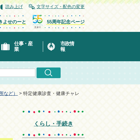
読み上げ
文字サイズ・配色の変更
きよせのーと
55周年記念ページ
仕事・産
市政情
業
報
所など）
> 特定健康診査・健康チャレ
）
くらし・手続き