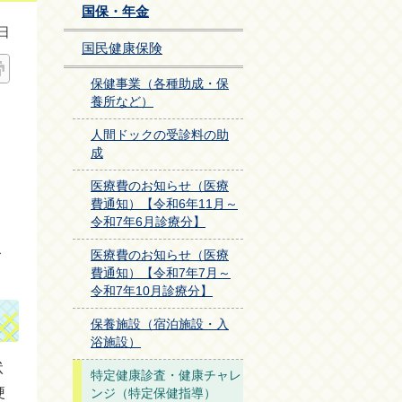
国保・年金
日
国民健康保険
保健事業（各種助成・保
養所など）
人間ドックの受診料の助
成
医療費のお知らせ（医療
費通知）【令和6年11月～
令和7年6月診療分】
こ
医療費のお知らせ（医療
費通知）【令和7年7月～
令和7年10月診療分】
保養施設（宿泊施設・入
浴施設）
状
特定健康診査・健康チャレ
梗
ンジ（特定保健指導）