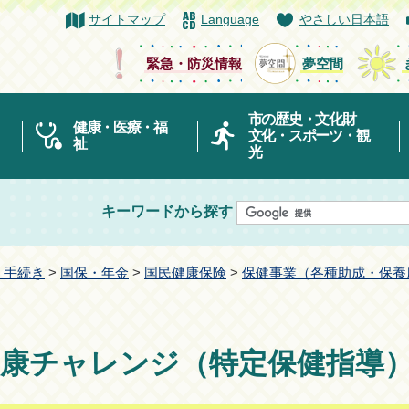
サイトマップ
Language
やさしい日本語
緊急・防災情報
夢空間
市の歴史・文化財
健康・医療・福
文化・スポーツ・観
祉
光
キーワードから探す
・手続き
>
国保・年金
>
国民健康保険
>
保健事業（各種助成・保養
健康チャレンジ（特定保健指導