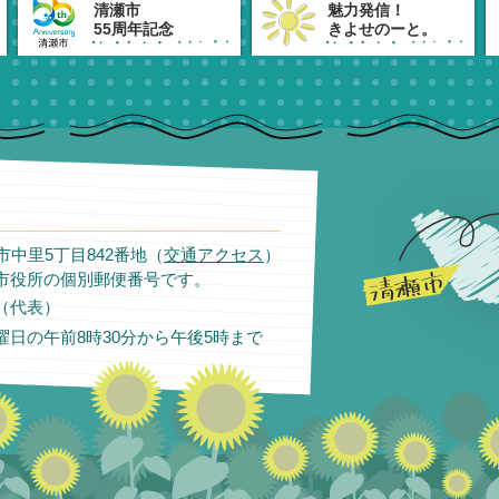
清瀬市
魅力発信！
55周年記念
きよせのーと。
瀬市中里5丁目842番地（
交通アクセス
）
市役所の個別郵便番号です。
11（代表）
日の午前8時30分から午後5時まで