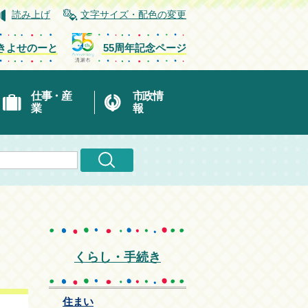
読み上げ
文字サイズ・配色の変更
きよせのーと
55周年記念ページ
仕事・産
市政情
業
報
くらし・手続き
住まい