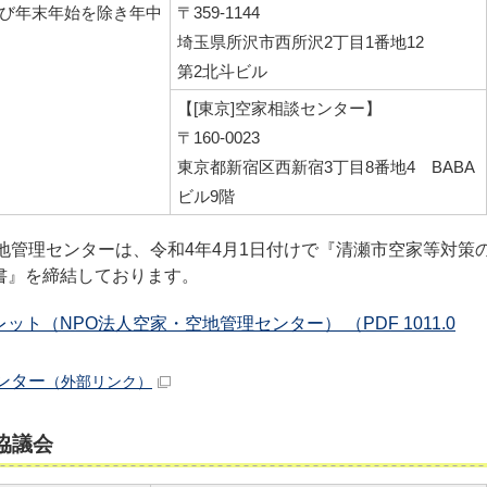
び年末年始を除き年中
〒359-1144
埼玉県所沢市西所沢2丁目1番地12
第2北斗ビル
【[東京]空家相談センター】
〒160-0023
東京都新宿区西新宿3丁目8番地4 BABA
ビル9階
地管理センターは、令和4年4月1日付けで『清瀬市空家等対策
書』を締結しております。
ト（NPO法人空家・空地管理センター） （PDF 1011.0
ンター
（外部リンク）
協議会