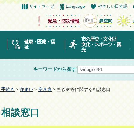
サイトマップ
Language
やさしい日本語
緊急・防災情報
夢空間
市の歴史・文化財
健康・医療・福
文化・スポーツ・観
祉
光
キーワードから探す
・手続き
>
住まい
>
空き家
> 空き家等に関する相談窓口
る相談窓口