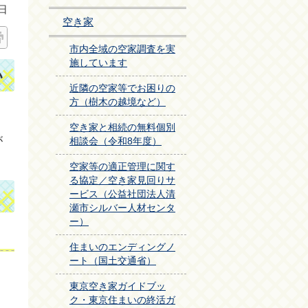
日
空き家
市内全域の空家調査を実
施しています
い
近隣の空家等でお困りの
方（樹木の越境など）
空き家と相続の無料個別
が
相談会（令和8年度）
空家等の適正管理に関す
る協定／空き家見回りサ
ービス（公益社団法人清
瀬市シルバー人材センタ
ー）
住まいのエンディングノ
ート（国土交通省）
東京空き家ガイドブッ
ク・東京住まいの終活ガ