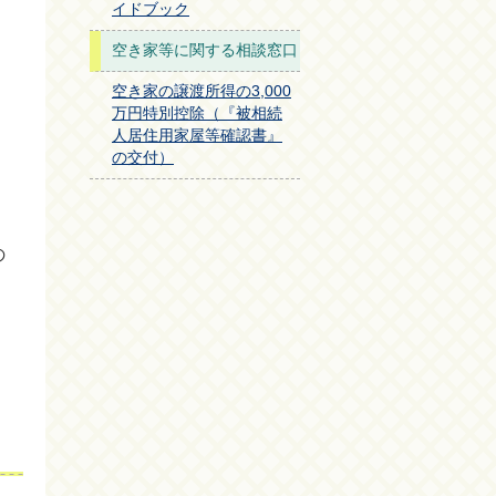
イドブック
空き家等に関する相談窓口
空き家の譲渡所得の3,000
万円特別控除（『被相続
人居住用家屋等確認書』
の交付）
の